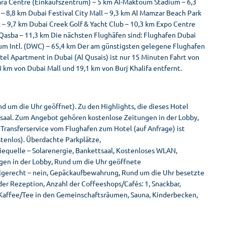
hara Centre (Einkaufszentrum) – 5 km Al-Maktoum Stadium – 6,3
– 8,8 km Dubai Festival City Mall – 9,3 km Al Mamzar Beach Park
t – 9,7 km Dubai Creek Golf & Yacht Club – 10,3 km Expo Centre
 Qasba – 11,3 km Die nächsten Flughäfen sind: Flughafen Dubai
toum Intl. (DWC) – 65,4 km Der am günstigsten gelegene Flughafen
el Apartment in Dubai (Al Qusais) ist nur 15 Minuten Fahrt von
8 km von Dubai Mall und 19,1 km von Burj Khalifa entfernt.
d um die Uhr geöffnet). Zu den Highlights, die dieses Hotel
saal. Zum Angebot gehören kostenlose Zeitungen in der Lobby,
 Transferservice vom Flughafen zum Hotel (auf Anfrage) ist
stenlos). Überdachte Parkplätze,
equelle – Solarenergie, Bankettsaal, Kostenloses WLAN,
gen in der Lobby, Rund um die Uhr geöffnete
hlgerecht – nein, Gepäckaufbewahrung, Rund um die Uhr besetzte
 der Rezeption, Anzahl der Coffeeshops/Cafés: 1, Snackbar,
 Kaffee/Tee in den Gemeinschaftsräumen, Sauna, Kinderbecken,