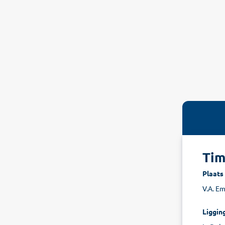
Tim
Plaats
V.A. Em
Liggin