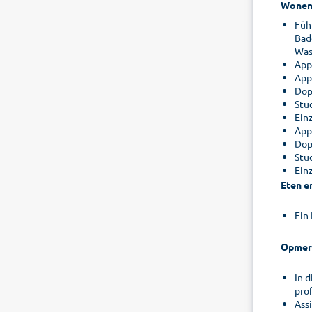
Wone
Füh
Bad
Was
App
App
Dop
Stud
Ein
App
Dop
Stud
Ein
Eten e
Ein
Opmer
In 
pro
Ass