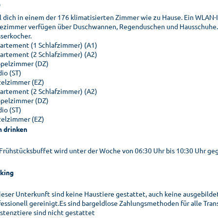
n
l dich in einem der 176 klimatisierten Zimmer wie zu Hause. Ein WLAN-
ezimmer verfügen über Duschwannen, Regenduschen und Hausschuhe. Z
serkocher.
artement (1 Schlafzimmer) (A1)
artement (2 Schlafzimmer) (A2)
pelzimmer (DZ)
io (ST)
zelzimmer (EZ)
artement (2 Schlafzimmer) (A2)
pelzimmer (DZ)
io (ST)
zelzimmer (EZ)
n drinken
 Frühstücksbuffet wird unter der Woche von 06:30 Uhr bis 10:30 Uhr g
king
dieser Unterkunft sind keine Haustiere gestattet, auch keine ausgebilde
fessionell gereinigt.Es sind bargeldlose Zahlungsmethoden für alle Tran
istenztiere sind nicht gestattet