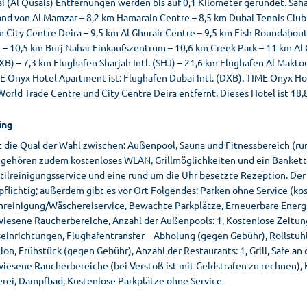
ai (Al Qusais) Entfernungen werden bis auf 0,1 Kilometer gerundet. Sa
nd von Al Mamzar – 8,2 km Hamarain Centre – 8,5 km Dubai Tennis Club 
m City Centre Deira – 9,5 km Al Ghurair Centre – 9,5 km Fish Roundabou
h – 10,5 km Burj Nahar Einkaufszentrum – 10,6 km Creek Park – 11 km Al
DXB) – 7,3 km Flughafen Sharjah Intl. (SHJ) – 21,6 km Flughafen Al Mak
E Onyx Hotel Apartment ist: Flughafen Dubai Intl. (DXB). TIME Onyx Hot
orld Trade Centre und City Centre Deira entfernt. Dieses Hotel ist 18,
ing
 die Qual der Wahl zwischen: Außenpool, Sauna und Fitnessbereich (run
, gehören zudem kostenloses WLAN, Grillmöglichkeiten und ein Bankett
tilreinigungsservice und eine rund um die Uhr besetzte Rezeption. Der
flichtig; außerdem gibt es vor Ort Folgendes: Parken ohne Service (ko
nreinigung/Wäschereiservice, Bewachte Parkplätze, Erneuerbare Energi
iesene Raucherbereiche, Anzahl der Außenpools: 1, Kostenlose Zeitun
seinrichtungen, Flughafentransfer – Abholung (gegen Gebühr), Rollstu
on, Frühstück (gegen Gebühr), Anzahl der Restaurants: 1, Grill, Safe an
iesene Raucherbereiche (bei Verstoß ist mit Geldstrafen zu rechnen),
rei, Dampfbad, Kostenlose Parkplätze ohne Service