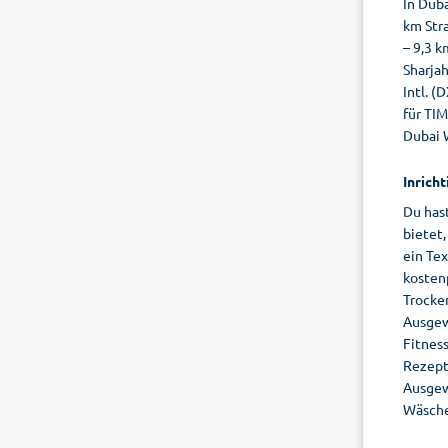
In Dub
km Stra
– 9,3 k
Sharja
Intl. (
für TIM
Dubai W
Inricht
Du hast
bietet
ein Tex
kostenp
Trocke
Ausgew
Fitnes
Rezepti
Ausgew
Wäsche