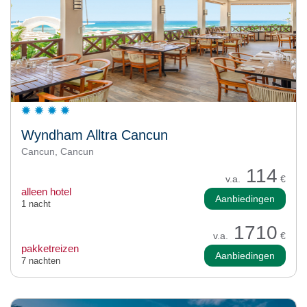
Wyndham Alltra Cancun
Cancun, Cancun
114
v.a.
€
alleen hotel
Aanbiedingen
1 nacht
1710
v.a.
€
pakketreizen
Aanbiedingen
7 nachten