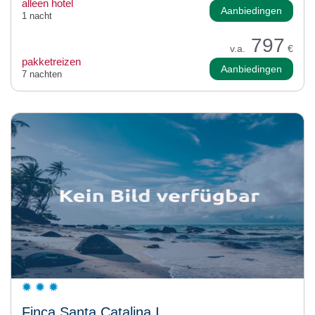
alleen hotel
Aanbiedingen
1 nacht
797
v.a.
€
pakketreizen
Aanbiedingen
7 nachten
Finca Santa Catalina I