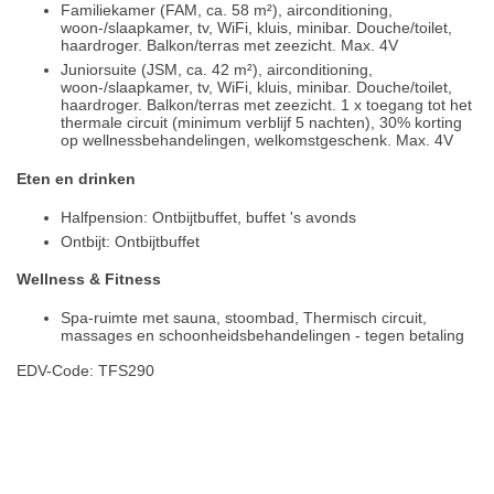
Familiekamer (FAM, ca. 58 m²), airconditioning,
woon-/slaapkamer, tv, WiFi, kluis, minibar. Douche/toilet,
haardroger. Balkon/terras met zeezicht. Max. 4V
Juniorsuite (JSM, ca. 42 m²), airconditioning,
woon-/slaapkamer, tv, WiFi, kluis, minibar. Douche/toilet,
haardroger. Balkon/terras met zeezicht. 1 x toegang tot het
thermale circuit (minimum verblijf 5 nachten), 30% korting
op wellnessbehandelingen, welkomstgeschenk. Max. 4V
Eten en drinken
Halfpension: Ontbijtbuffet, buffet 's avonds
Ontbijt: Ontbijtbuffet
Wellness & Fitness
Spa-ruimte met sauna, stoombad, Thermisch circuit,
massages en schoonheidsbehandelingen - tegen betaling
EDV-Code: TFS290
Plaats / kaart