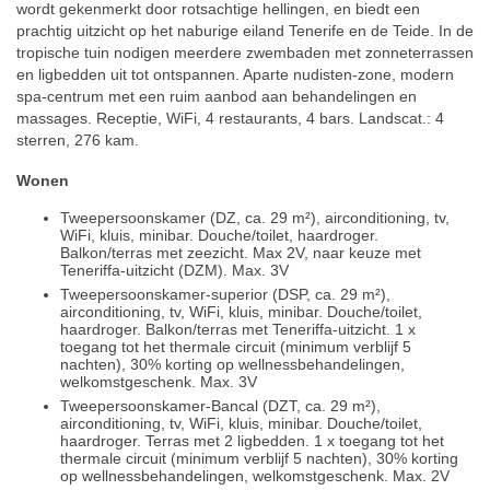
wordt gekenmerkt door rotsachtige hellingen, en biedt een
prachtig uitzicht op het naburige eiland Tenerife en de Teide. In de
tropische tuin nodigen meerdere zwembaden met zonneterrassen
en ligbedden uit tot ontspannen. Aparte nudisten-zone, modern
spa-centrum met een ruim aanbod aan behandelingen en
massages. Receptie, WiFi, 4 restaurants, 4 bars. Landscat.: 4
sterren, 276 kam.
Wonen
Tweepersoonskamer (DZ, ca. 29 m²), airconditioning, tv,
WiFi, kluis, minibar. Douche/toilet, haardroger.
Balkon/terras met zeezicht. Max 2V, naar keuze met
Teneriffa-uitzicht (DZM). Max. 3V
Tweepersoonskamer-superior (DSP, ca. 29 m²),
airconditioning, tv, WiFi, kluis, minibar. Douche/toilet,
haardroger. Balkon/terras met Teneriffa-uitzicht. 1 x
toegang tot het thermale circuit (minimum verblijf 5
nachten), 30% korting op wellnessbehandelingen,
welkomstgeschenk. Max. 3V
Tweepersoonskamer-Bancal (DZT, ca. 29 m²),
airconditioning, tv, WiFi, kluis, minibar. Douche/toilet,
haardroger. Terras met 2 ligbedden. 1 x toegang tot het
thermale circuit (minimum verblijf 5 nachten), 30% korting
op wellnessbehandelingen, welkomstgeschenk. Max. 2V