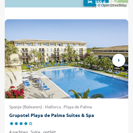
255 €
kunt u een kleurtje gaan opdoen op het zonneterras of bij
© OpenStreetMap
het zwembad en later op de dag geniet u van een mooie
zonsondergang tijdens het diner. Boek uw hotel in Playa de
Palma hier eenvoudig en voordelig bij alltours en geniet van
uw verblijf op dit Spaanse Baleareneiland!
Spanje (Balearen) . Mallorca . Playa de Palma
Grupotel Playa de Palma Suites & Spa
4 nachten . Suite . ontbijt