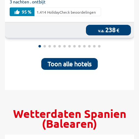
3 nachten . ontbijt
95 %
1.414 HolidayCheck beoordelingen
238
€
v.a.
Toon alle hotels
Wetterdaten Spanien
(Balearen)