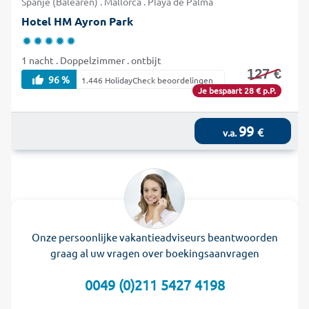
Spanje (Balearen) . Mallorca . Playa de Palma
Hotel HM Ayron Park
1 nacht . Doppelzimmer . ontbijt
127 €
96 %
1.446 HolidayCheck beoordelingen
Je bespaart 28 € p.P.
99
€
v.a.
Onze persoonlijke vakantieadviseurs beantwoorden
graag al uw vragen over boekingsaanvragen
0049 (0)211 5427 4198