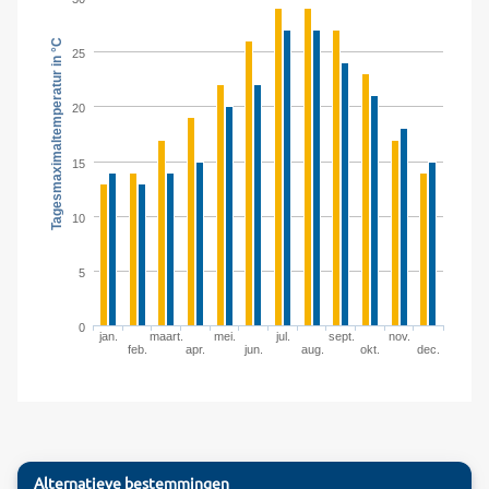
Tagesmaximaltemperatur in °C
25
20
15
10
5
0
jan.
maart.
mei.
jul.
sept.
nov.
feb.
apr.
jun.
aug.
okt.
dec.
Alternatieve bestemmingen