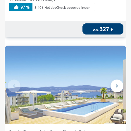
97 %
3.406 HolidayCheck beoordelingen
327
€
v.a.