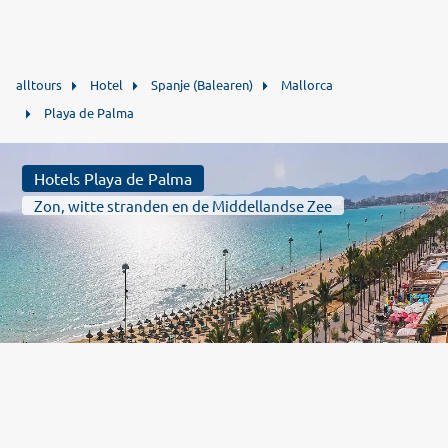
alltours
Hotel
Spanje (Balearen)
Mallorca
Playa de Palma
Hotels Playa de Palma
Zon, witte stranden en de Middellandse Zee