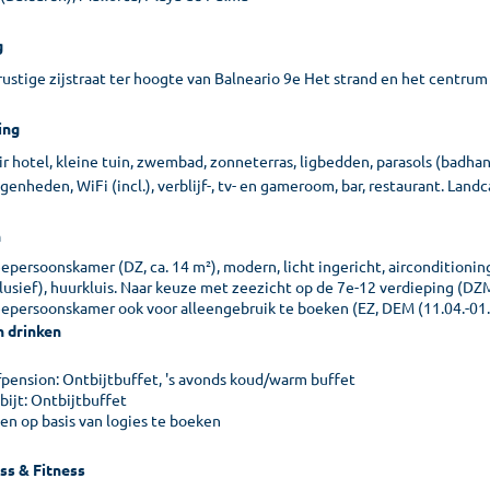
g
rustige zijstraat ter hoogte van Balneario 9e Het strand en het centrum 
ing
r hotel, kleine tuin, zwembad, zonneterras, ligbedden, parasols (badha
genheden, WiFi (incl.), verblijf-, tv- en gameroom, bar, restaurant. Landc
n
persoonskamer (DZ, ca. 14 m²), modern, licht ingericht, airconditioning
lusief), huurkluis. Naar keuze met zeezicht op de 7e-12 verdieping (DZM,
epersoonskamer ook voor alleengebruik te boeken (EZ, DEM (11.04.-01.1
n drinken
fpension: Ontbijtbuffet, 's avonds koud/warm buffet
bijt: Ontbijtbuffet
een op basis van logies te boeken
ss & Fitness