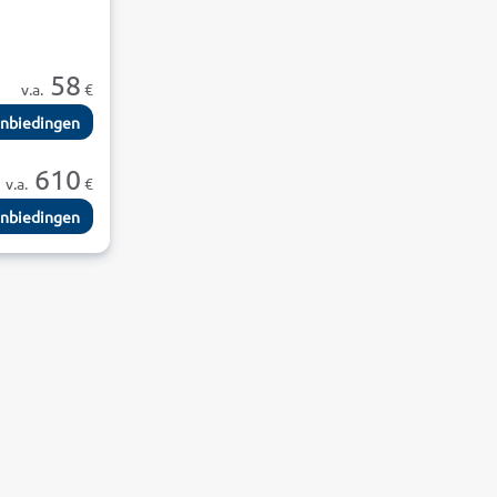
58
v.a.
€
nbiedingen
610
v.a.
€
nbiedingen