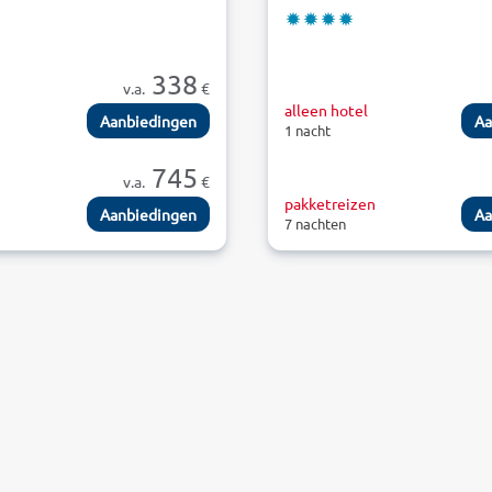
338
v.a.
€
alleen hotel
Aanbiedingen
Aa
1 nacht
745
v.a.
€
n
pakketreizen
Aanbiedingen
Aa
7 nachten