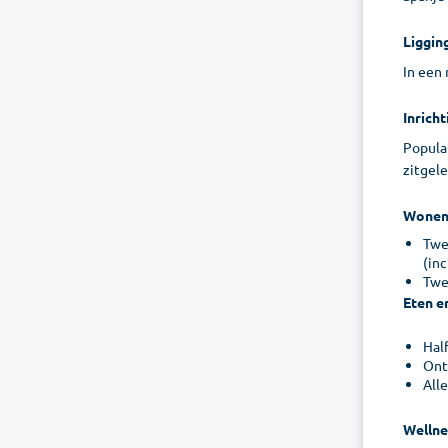
Liggin
In een 
Inricht
Populai
zitgele
Wone
Twee
(inc
Twe
Eten e
Hal
Ont
All
Wellne