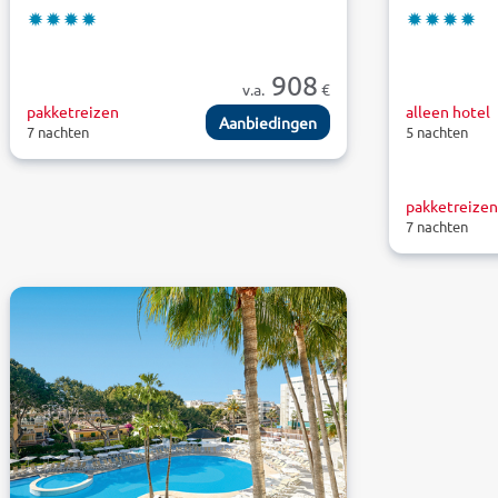
908
v.a.
€
pakketreizen
alleen hotel
Aanbiedingen
7 nachten
5 nachten
pakketreize
7 nachten