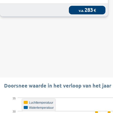
283
€
v.a.
Doorsnee waarde in het verloop van het jaar
35
Luchttemperatuur
Watertemperatuur
30