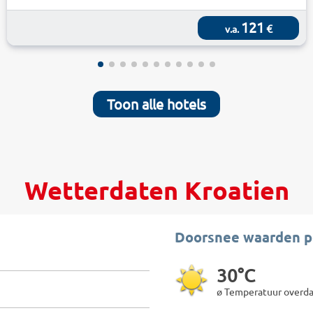
121
€
v.a.
Toon alle hotels
Wetterdaten Kroatien
Doorsnee waarden p
30°C
ø Temperatuur overd