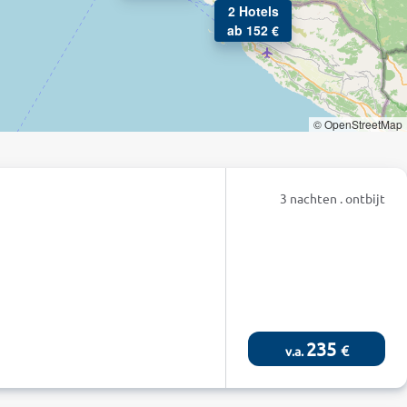
2 Hotels
ab 152 €
© OpenStreetMap
3 nachten . ontbijt
235
€
v.a.