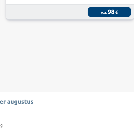
98
€
v.a.
er augustus
ag