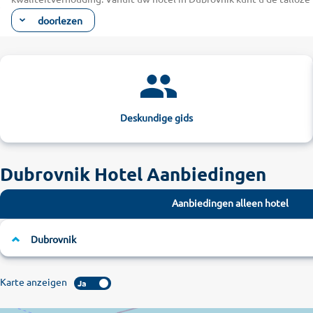
de luisterrijke Maria-Hemelvaartkathedraal, het prachtige Paleis va
doorlezen
op de mediterrane Stradun-boulevard met zijn talrijke winkels, boetie
Stranden en geurende bossen ontdekken van
In het zonovergoten zuiden van de Adriatische kust geniet u van d
heel wat zwemplezier. Dankzij de met palmbomen omgeven zonneterras
bevinden zich direct aan het strand en beschikken over gratis ligsto
honderden meters van het centrum van Dubrovnik bevindt. Dennenbos
Deskundige gids
stadscentrum geniet. Vanuit uw hotel in Dubrovnik kunt u ook uitst
onderneemt naar de prachtige eilanden die in de zee voor de kust va
Boek uw hotel in Dubrovnik nu bijzonder voordelig bij alltours en g
Dubrovnik Hotel Aanbiedingen
Aanbiedingen alleen hotel
Dubrovnik
Karte anzeigen
Ja