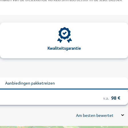
 van Europa bevindt. Bovendien kunt u heerlijk kuieren en genieten
 bij alltours het perfecte hotel uit in Dubrovnik.
inclusive hotels staan met hun mediterrane zwembaden garant voor
vele uren in de zon. Heel wat van de vier- en vijfsterrenhotels
pittoreske zand- en kiezelstrand Banje, dat zich op slechts enkele
wijl u van een mooi uitzicht op de jachthaven en het historische
Kwaliteitsgarantie
 een bijzondere ervaring wanneer u een zeil- of boottocht
u steeds rekenen op nuttige tips van het behulpzame hotelpersoneel.
Aanbiedingen pakketreizen
98
v.a.
Am besten bewertet