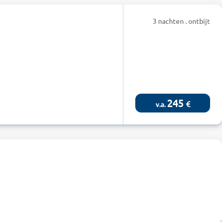
3 nachten . ontbijt
245
€
v.a.