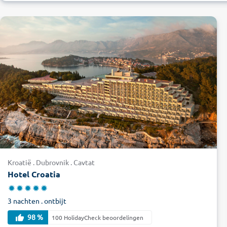
Kroatië . Dubrovnik . Cavtat
Hotel Croatia
3 nachten . ontbijt
98 %
100 HolidayCheck beoordelingen