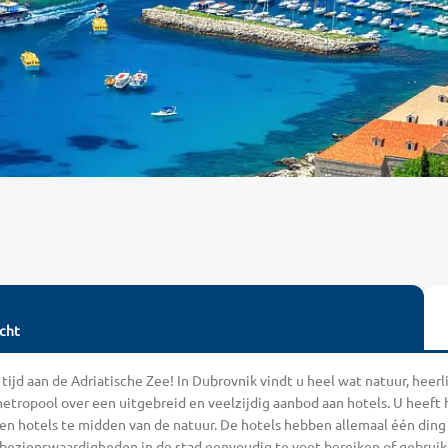
cht
 tijd aan de Adriatische Zee! In Dubrovnik vindt u heel wat natuur, heer
tropool over een uitgebreid en veelzijdig aanbod aan hotels. U heeft h
 hotels te midden van de natuur. De hotels hebben allemaal één ding g
e bezienswaardigheden in de stad eenvoudig te voet bereiken of gebruik