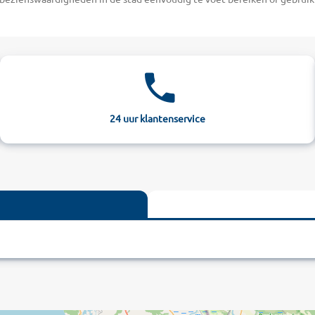
n de Rector en het Franciscanenklooster waarin zich de oudste apotheek
ks en cafés. Beleef deze bruisende metropool vanop de eerste rij en kies
uit uw hotel in Dubrovnik
e perfecte omstandigheden om te zwemmen. De familievriendelijke all 
sen en gezellige poolbars geniet u in Dubrovnik met volle teugen van 
elen en zonneschermen. Een van de mooiste stranden van de steek is het 
sen bieden hier de nodige schaduw en verspreiden een uniek aroma ter
24 uur klantenservice
appen maken naar het omliggende maritieme natuurlandschap. U beleeft
n Dubrovnik zijn gelegen. Bij het organiseren van uw uitstappen kunt 
eniet van uitmuntend comfort aan de Adriatische Zee!