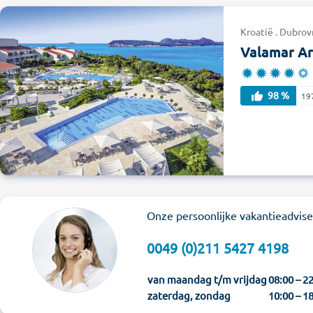
Kroatië . Dubrov
Valamar Ar
98 %
19
Onze persoonlijke vakantieadvis
0049 (0)211 5427 4198
van maandag t/m vrijdag
08:00 – 2
zaterdag, zondag
10:00 – 1