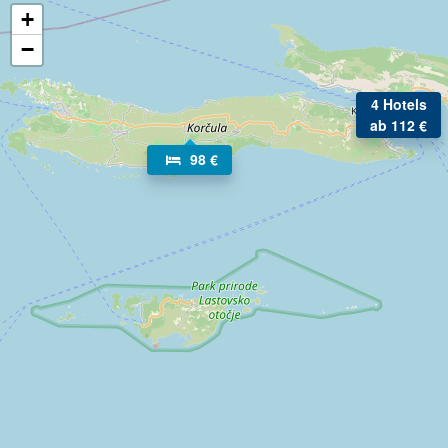
+
−
4 Hotels
ab 112 €
98 €