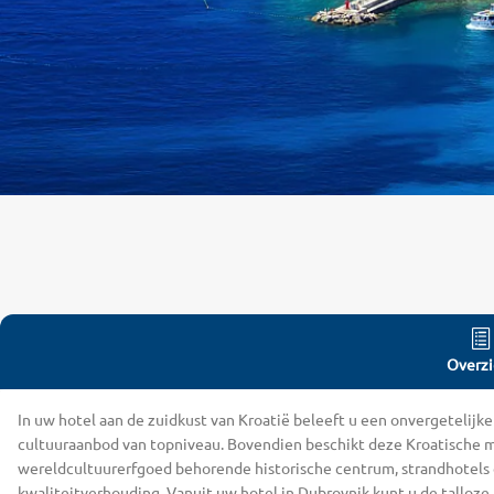
Overzi
In uw hotel aan de zuidkust van Kroatië beleeft u een onvergetelijke
cultuuraanbod van topniveau. Bovendien beschikt deze Kroatische me
wereldcultuurerfgoed behorende historische centrum, strandhotels en
kwaliteitverhouding. Vanuit uw hotel in Dubrovnik kunt u de talloz