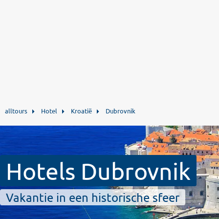
alltours
Hotel
Kroatië
Dubrovnik
Hotels Dubrovnik
Vakantie in een historische sfeer