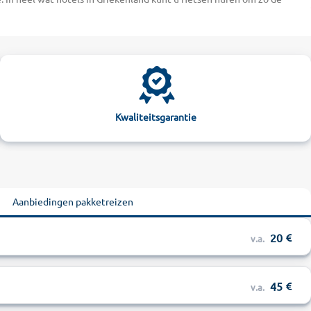
rvaar het contrast tussen de kleine dorpjes in de bergen van
iekenland bieden voor elk wat wils. Ontsnap aan de dagelijkse stress
n fitnesscentra. Op de eilanden Chalkidiki of Kos vindt u diverse
 met een rijke geschiedenis zoals Corfu, dat het toneel vormt voor de
ectaculaire waterglijbanen en gigantische buitenzwembaden. Of
Kwaliteitsgarantie
e hoogstaande vijfsterrenhotels weten te overtuigen met een
oldoet. Boek nu uw hotel bijzonder voordelig bij alltours!
Aanbiedingen pakketreizen
20
v.a.
45
v.a.