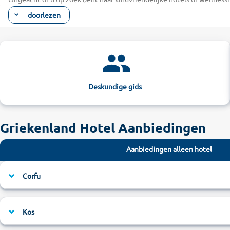
indrukwekkende rotslandschappen op Samos of Rhodos te verkennen e
doorlezen
Rhodos en de all-inclusive resorts en luxehotels langs droomachtige
Een avontuurlijk verblijf of een wellnessvak
Ongeacht of u droomt van een avontuurlijke vakantie in Santorini of 
en geniet in uw hotel van beautybehandelingen, stoombaden, haar- en
hotels met een voortreffelijk eigen stukje strand. Laat uw blik hier
Odyssee van Homerus. Op Kreta kunt u dan weer genieten van luxue
Deskundige gids
rond de avond af in het hotelrestaurant met een wijndegustatie verg
uitstekende service die niets te wensen overlaat. In ons aanbod vind
Griekenland Hotel Aanbiedingen
Aanbiedingen alleen hotel
Corfu
Kos