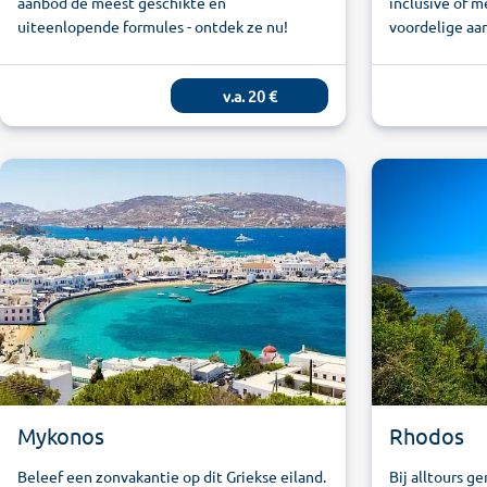
aanbod de meest geschikte en
inclusive of m
uiteenlopende formules - ontdek ze nu!
voordelige aa
v.a.
20
€
Mykonos
Rhodos
Beleef een zonvakantie op dit Griekse eiland.
Bij alltours g