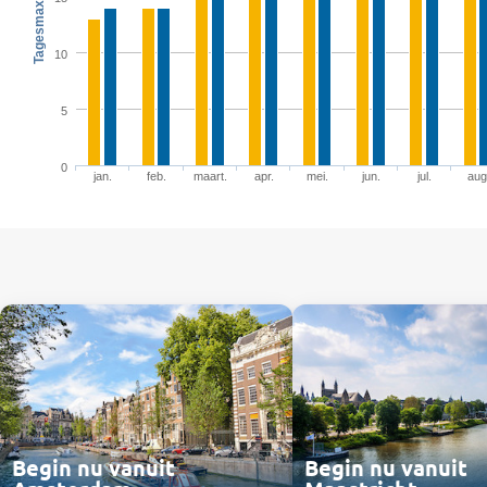
10
5
0
jan.
feb.
maart.
apr.
mei.
jun.
jul.
aug
Begin nu vanuit
Begin nu vanuit