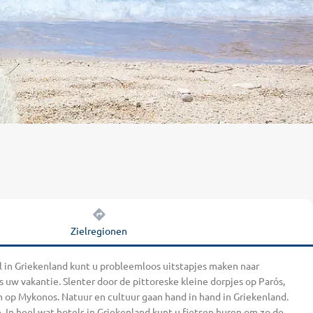
Zielregionen
l in Griekenland kunt u probleemloos uitstapjes maken naar
uw vakantie. Slenter door de pittoreske kleine dorpjes op Parós,
n op Mykonos. Natuur en cultuur gaan hand in hand in Griekenland.
 In heel wat hotels in Griekenland kunt u fietsen huren om zo de