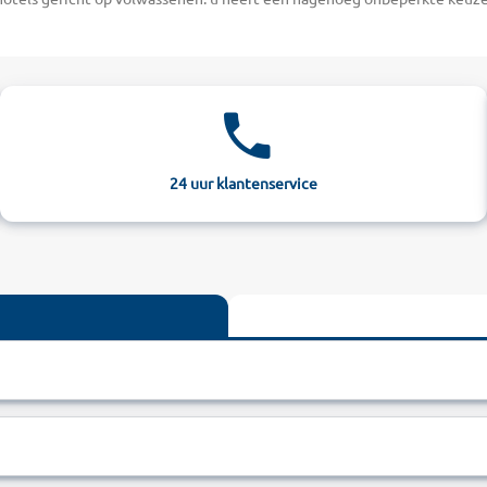
n de beroemde Griekse gebouwen en prachtige tempels te ontdekken. E
 stranden aan de azuurblauwe zee.
antie aan de Egeïsche Zee.
Thassos of toch eerder van een wellnesshotel op Kreta – de hotels in Gr
 schoonheidssalons of van het ruime sportaanbod met tennisterreinen e
 al tijdens het ontbijt over de enorme zee dwalen. Bezoek daarna plekken
uze en indrukwekkende familiehotels met enorme waterpretparken, sp
24 uur klantenservice
ezeld van lokale gerechten zoals salades of gegrilde specialiteiten. D
t u vast het geschikte hotel in Griekenland dat volledig aan uw wensen v