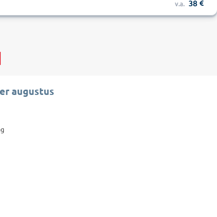
38
v.a.
d
er augustus
ag