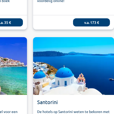
en boek
voordelig online!
.a.
35
€
v.a.
173
€
Santorini
el voor een
De hotels op Santorini weten te bekoren met