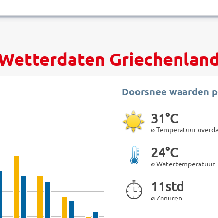
Wetterdaten Griechenlan
Doorsnee waarden p
31°C
ø Temperatuur overd
24°C
ø Watertemperatuur
11std
ø Zonuren