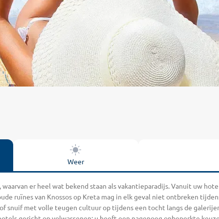
Weer
 waarvan er heel wat bekend staan als vakantieparadijs. Vanuit uw hote
de ruïnes van Knossos op Kreta mag in elk geval niet ontbreken tijdens 
f snuif met volle teugen cultuur op tijdens een tocht langs de galerije
hotels gericht op volwassenen: u heeft een nagenoeg onbeperkte keuze.