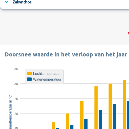
Zakynthos
Doorsnee waarde in het verloop van het jaar
35
Luchttemperatuur
Watertemperatuur
30
Tagesmaximaltemperatur in °C
25
20
15