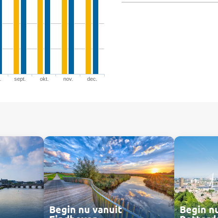
.
sept.
okt.
nov.
dec.
Begin n
Begin nu vanuit