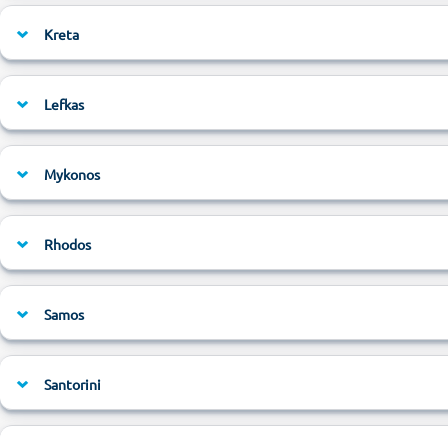
Kreta
Lefkas
Mykonos
Rhodos
Samos
Santorini