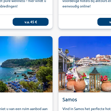
et pure wellness – hier vindt u
voordelige hotels bij alltours 
nbiedingen!
eenvoudig online!
v.a.
45
€
v
Samos
eniet u van een ruim aanbod aan
Vind in Samos het perfecte hot