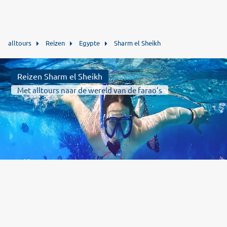
alltours
Reizen
Egypte
Sharm el Sheikh
Reizen Sharm el Sheikh
Met alltours naar de wereld van de farao's