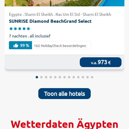
Egypte . Sharm El Sheikh . Ras Um El Sid - Sharm El Sheikh
SUNRISE Diamond BeachGrand Select
7 nachten . all inclusief
99 %
162 HolidayCheck beoordelingen
973
€
v.a.
Toon alle hotels
Wetterdaten Ägypten