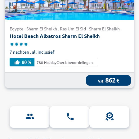
Egypte . Sharm El Sheikh . Ras Um El Sid - Sharm El Sheikh
Hotel Beach Albatros Sharm El Sheikh
7 nachten . all inclusief
80 %
780 HolidayCheck beoordelingen
862
€
v.a.