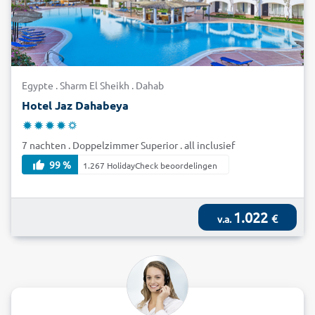
Egypte . Sharm El Sheikh . Dahab
Hotel Jaz Dahabeya
7 nachten . Doppelzimmer Superior . all inclusief
99 %
1.267 HolidayCheck beoordelingen
1.022
€
v.a.