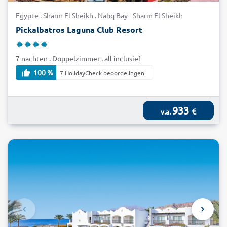
Egypte . Sharm El Sheikh . Nabq Bay - Sharm El Sheikh
Pickalbatros Laguna Club Resort
7 nachten . Doppelzimmer . all inclusief
100 %
7 HolidayCheck beoordelingen
933
€
v.a.