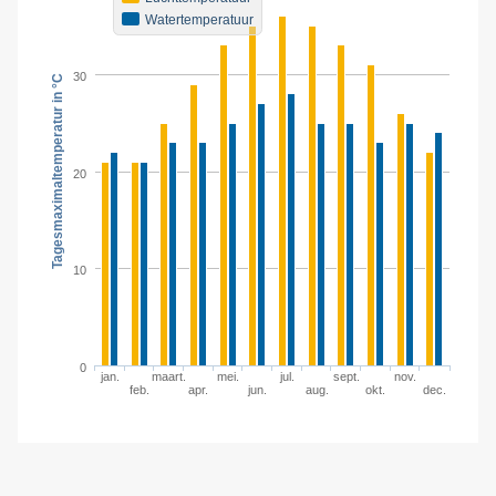
Watertemperatuur
30
Tagesmaximaltemperatur in °C
20
10
0
jan.
maart.
mei.
jul.
sept.
nov.
feb.
apr.
jun.
aug.
okt.
dec.