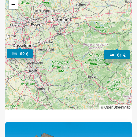
Naast levendige metropolen heeft Noordrijn-Westfalen ook
−
rustige, idyllische gebieden die zowel actieve
vakantiegangers als natuurliefhebbers zullen bekoren. Vooral
voor fietsers is een vakantie in Noordrijn-Westfalen de
perfecte keuze, want u kunt de deelstaat met meer dan
13.000 kilometer aan fietspaden verkennen. Ideale
accommodaties hiervoor zijn de vele bed&bike-hotels, waar
u comfortabel en voordelig kunt overnachten. Liefhebbers
62 €
61 €
van de natuur die rust zoeken zullen zich daarentegen vooral
in het Sauerland of het Teutoburgerwoud thuis voelen.
Deze landschappen kenmerken zich door hun ongerepte
schoonheid en uitstekende luchtkwaliteit – hier kunnen
lichaam en geest tot rust komen. De hotels hier bieden een
breed scala aan wellnessfaciliteiten: geniet van een
ontspannende massage, een Finse sauna of een
therapeutisch bad. Profiteer nu van de aantrekkelijkste
© OpenStreetMap
aanbiedingen voor uw vakantie in Noordrijn-Westfalen –
boek snel, eenvoudig en voordelig bij alltours!