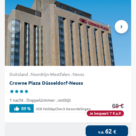
Duitsland . Noordrijn-Westfalen . Neuss
Crowne Plaza Düsseldorf-Neuss
1 nacht . Doppelzimmer . ontbijt
69 €
89 %
458 HolidayCheck beoordelingen
Je bespaart 7 € p.P.
62
€
v.a.