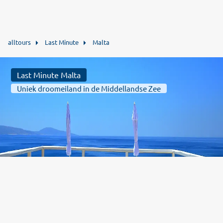
alltours
Last Minute
Malta
Last Minute Malta
Uniek droomeiland in de Middellandse Zee