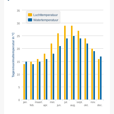
35
Luchttemperatuur
Watertemperatuur
30
Tagesmaximaltemperatur in °C
25
20
15
10
5
0
jan.
maart.
mei.
jul.
sept.
nov.
feb.
apr.
jun.
aug.
okt.
dec.