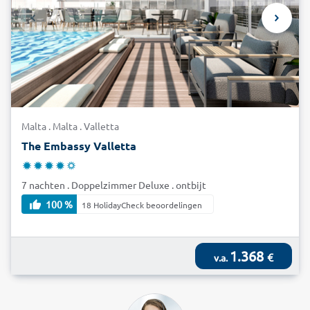
Malta . Malta . Valletta
The Embassy Valletta
7 nachten . Doppelzimmer Deluxe . ontbijt
100 %
18 HolidayCheck beoordelingen
1.368
€
v.a.