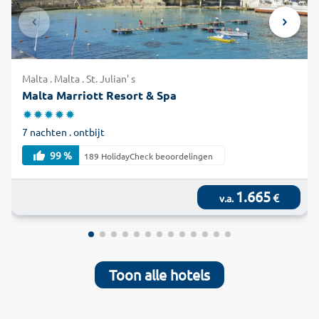
Malta . Malta . St. Julian' s
Malta Marriott Resort & Spa
7 nachten . ontbijt
99 %
189 HolidayCheck beoordelingen
1.665
€
v.a.
Toon alle hotels