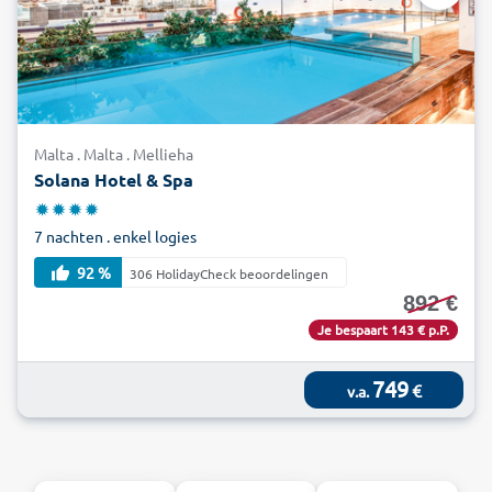
Malta . Malta . Mellieha
Solana Hotel & Spa
7 nachten . enkel logies
92 %
306 HolidayCheck beoordelingen
892 €
Je bespaart 143 € p.P.
749
€
v.a.