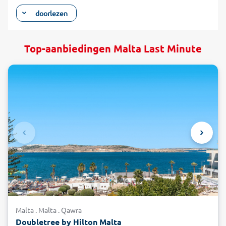
uitgebreide Europese geschiedenis. Wie van cultuur houdt
doorlezen
moet zeker eens een uitstap maken naar Valetta, de
hoofdstad van het eiland, die omwille van haar culturele
rijkdom in 1980 werd opgenomen op de UNESCO-
Top-aanbiedingen Malta Last Minute
werelderfgoedlijst. De kleinste hoofdstad van de EU dankt
haar unieke en fascinerende sfeer aan de ontelbare
historisch significante bastions die de hele stad omgeven.
Kuier door de kleine gezellige straatjes met de vele
historische cafés, restaurants, hotels en overheidsgebouwen.
Vanaf de omwallingen en bastions in Valetta geniet u van
een uniek uitzicht op de Grand Harbour. Ze wordt beschouwd
als een van de mooiste natuurlijke havens in Europa. De
traditionele flair van het eiland kunt u tijdens uw last minute
vakantie in Malta maximaal ervaren tijdens de maand juni: op
de eerste zondag van de maand vinden er op heel wat
plaatsen op het eiland traditionele feestelijkheden met een
groot vuurwerk plaats. En om volop te genieten van de zon
tijdens uw last minute vakantie in Malta, kunt u relaxen op
Malta . Malta . Qawra
de mooiste stranden van het eiland zoals Mellieha Bay, Ghajn
Doubletree by Hilton Malta