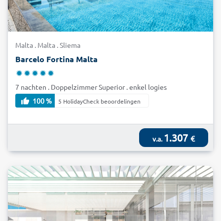
Malta . Malta . Sliema
Barcelo Fortina Malta
7 nachten . Doppelzimmer Superior . enkel logies
100 %
5 HolidayCheck beoordelingen
1.307
€
v.a.