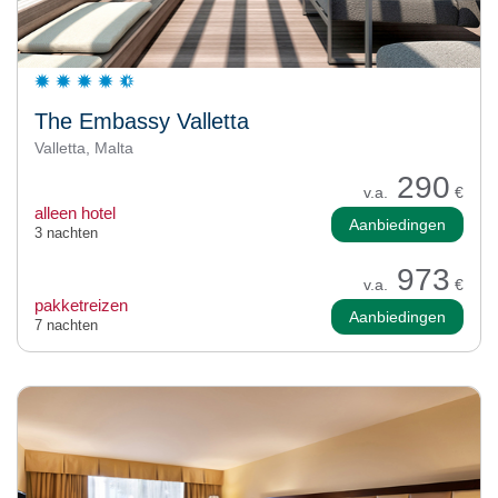
The Embassy Valletta
Valletta, Malta
290
v.a.
€
alleen hotel
Aanbiedingen
3 nachten
973
v.a.
€
pakketreizen
Aanbiedingen
7 nachten