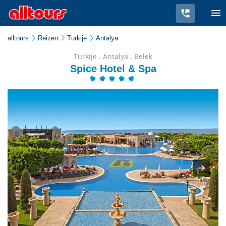
alltours
Reizen
Turkije
Antalya
Turkije . Antalya . Belek
Spice Hotel & Spa