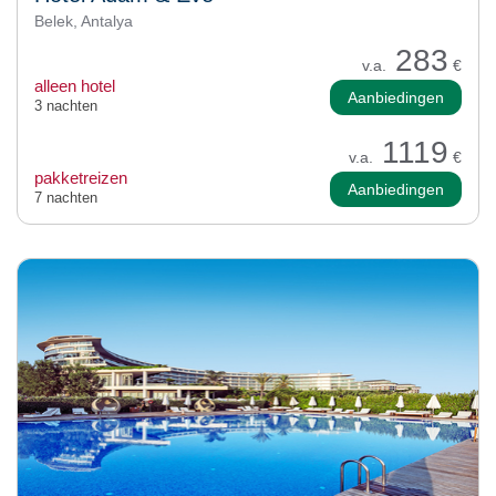
Belek, Antalya
283
v.a.
€
alleen hotel
Aanbiedingen
3 nachten
1119
v.a.
€
pakketreizen
Aanbiedingen
7 nachten