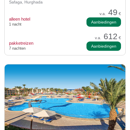
Safaga, Hurghada
49
v.a.
€
alleen hotel
Aanbiedingen
1 nacht
612
v.a.
€
pakketreizen
Aanbiedingen
7 nachten