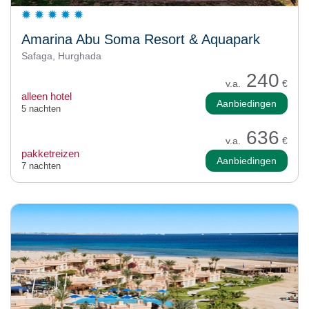
Amarina Abu Soma Resort & Aquapark
Safaga, Hurghada
240
v.a.
€
alleen hotel
Aanbiedingen
5 nachten
636
v.a.
€
pakketreizen
Aanbiedingen
7 nachten