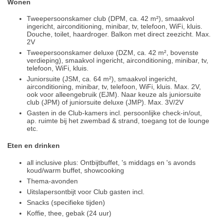
Wonen
Tweepersoonskamer club (DPM, ca. 42 m²), smaakvol
ingericht, airconditioning, minibar, tv, telefoon, WiFi, kluis.
Douche, toilet, haardroger. Balkon met direct zeezicht. Max.
2V
Tweepersoonskamer deluxe (DZM, ca. 42 m², bovenste
verdieping), smaakvol ingericht, airconditioning, minibar, tv,
telefoon, WiFi, kluis.
Juniorsuite (JSM, ca. 64 m²), smaakvol ingericht,
airconditioning, minibar, tv, telefoon, WiFi, kluis. Max. 2V,
ook voor alleengebruik (EJM). Naar keuze als juniorsuite
club (JPM) of juniorsuite deluxe (JMP). Max. 3V/2V
Gasten in de Club-kamers incl. persoonlijke check-in/out,
ap. ruimte bij het zwembad & strand, toegang tot de lounge
etc.
Eten en drinken
all inclusive plus: Ontbijtbuffet, 's middags en 's avonds
koud/warm buffet, showcooking
Thema-avonden
Uitslapersontbijt voor Club gasten incl.
Snacks (specifieke tijden)
Koffie, thee, gebak (24 uur)