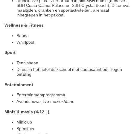
all inclusive plus: Dine-around in alle SBH hotels (behalve
SBH Costa Calma Palace en SBH Crystal Beach). Dit omvat
maaltijden, dranken en sportactiviteiten, allemaal
inbegrepen in het pakket.
Wellness & Fitness
Sauna
Whirlpool
Sport
Tennisbaan
Direct in het hotel duikschool met cursusaanbod - tegen
betaling
Entertainment
Entertainmentprogramma
Avondshows, live muziek/dans
Minis & maxis (4-12 j.)
Miniclub
Speeltuin