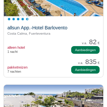
allsun App.-Hotel Barlovento
Costa Calma, Fuerteventura
82
v.a.
€
alleen hotel
Aanbiedingen
1 nacht
835
v.a.
€
pakketreizen
Aanbiedingen
7 nachten