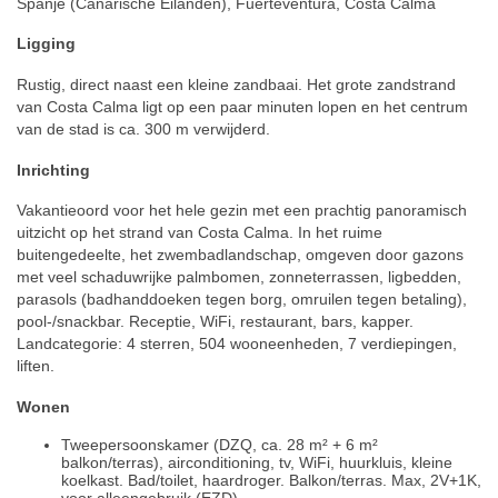
Spanje (Canarische Eilanden), Fuerteventura, Costa Calma
Ligging
Rustig, direct naast een kleine zandbaai. Het grote zandstrand
van Costa Calma ligt op een paar minuten lopen en het centrum
van de stad is ca. 300 m verwijderd.
Inrichting
Vakantieoord voor het hele gezin met een prachtig panoramisch
uitzicht op het strand van Costa Calma. In het ruime
buitengedeelte, het zwembadlandschap, omgeven door gazons
met veel schaduwrijke palmbomen, zonneterrassen, ligbedden,
parasols (badhanddoeken tegen borg, omruilen tegen betaling),
pool-/snackbar. Receptie, WiFi, restaurant, bars, kapper.
Landcategorie: 4 sterren, 504 wooneenheden, 7 verdiepingen,
liften.
Wonen
Tweepersoonskamer (DZQ, ca. 28 m² + 6 m²
balkon/terras), airconditioning, tv, WiFi, huurkluis, kleine
koelkast. Bad/toilet, haardroger. Balkon/terras. Max, 2V+1K,