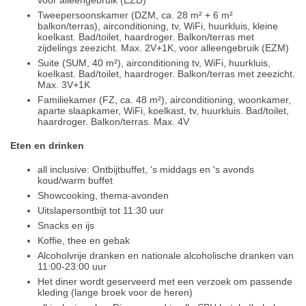
voor alleengebruik (EZD)
Tweepersoonskamer (DZM, ca. 28 m² + 6 m²
balkon/terras), airconditioning, tv, WiFi, huurkluis, kleine
koelkast. Bad/toilet, haardroger. Balkon/terras met
zijdelings zeezicht. Max. 2V+1K, voor alleengebruik (EZM)
Suite (SUM, 40 m²), airconditioning tv, WiFi, huurkluis,
koelkast. Bad/toilet, haardroger. Balkon/terras met zeezicht.
Max. 3V+1K
Familiekamer (FZ, ca. 48 m²), airconditioning, woonkamer,
aparte slaapkamer, WiFi, koelkast, tv, huurkluis. Bad/toilet,
haardroger. Balkon/terras. Max. 4V
Eten en drinken
all inclusive: Ontbijtbuffet, 's middags en 's avonds
koud/warm buffet
Showcooking, thema-avonden
Uitslapersontbijt tot 11:30 uur
Snacks en ijs
Koffie, thee en gebak
Alcoholvrije dranken en nationale alcoholische dranken van
11:00-23:00 uur
Het diner wordt geserveerd met een verzoek om passende
kleding (lange broek voor de heren)