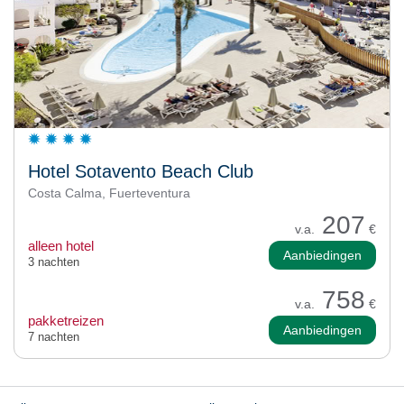
Hotel Sotavento Beach Club
Costa Calma, Fuerteventura
207
v.a.
€
alleen hotel
Aanbiedingen
3 nachten
758
v.a.
€
pakketreizen
Aanbiedingen
7 nachten