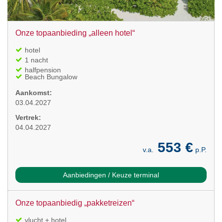
Onze topaanbieding „alleen hotel“
hotel
1 nacht
halfpension
Beach Bungalow
Aankomst:
03.04.2027
Vertrek:
04.04.2027
553 €
v.a.
p.P.
Aanbiedingen / Keuze terminal
Onze topaanbiedig „pakketreizen“
vlucht + hotel