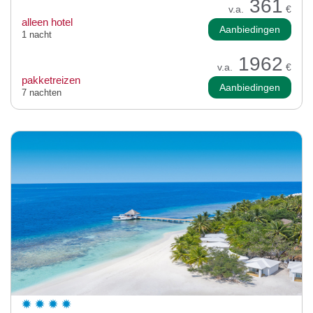
361
v.a.
€
alleen hotel
Aanbiedingen
1 nacht
1962
v.a.
€
pakketreizen
Aanbiedingen
7 nachten