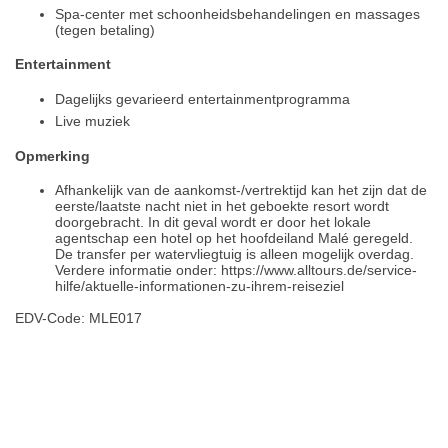
Spa-center met schoonheidsbehandelingen en massages
(tegen betaling)
Entertainment
Dagelijks gevarieerd entertainmentprogramma
Live muziek
Opmerking
Afhankelijk van de aankomst-/vertrektijd kan het zijn dat de
eerste/laatste nacht niet in het geboekte resort wordt
doorgebracht. In dit geval wordt er door het lokale
agentschap een hotel op het hoofdeiland Malé geregeld.
De transfer per watervliegtuig is alleen mogelijk overdag.
Verdere informatie onder: https://www.alltours.de/service-
hilfe/aktuelle-informationen-zu-ihrem-reiseziel
EDV-Code: MLE017
Plaats / kaart