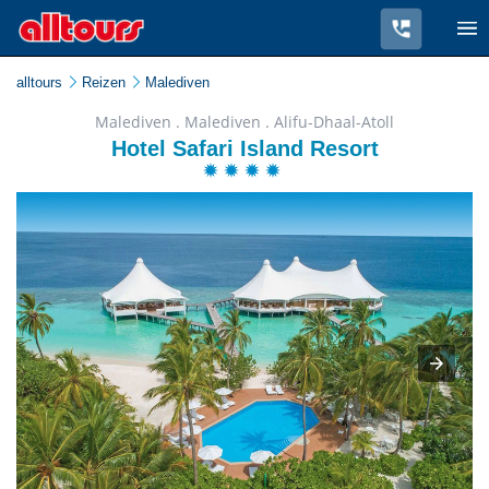
alltours
Reizen
Malediven
Malediven . Malediven . Alifu-Dhaal-Atoll
Hotel Safari Island Resort