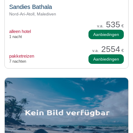
Sandies Bathala
Nord-Ari-Atoll, Malediven
535
v.a.
€
alleen hotel
Aanbiedingen
1 nacht
2554
v.a.
€
pakketreizen
Aanbiedingen
7 nachten