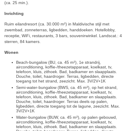
(ca. 25 min.).
Inrichting
Ruim eilandresort (ca. 30.000 m²) in Maldivische stijl met
zwembad, zonneterras, ligbedden, handdoeken. Hotellobby,
receptie, WiFi, restaurants, 3 bars, souvenirwinkel. Landscat.: 4
sterren, 84 kamers.
Wonen
Beach-bungalow (BU, ca. 45 m²), 1e strandrij,
airconditioning, koffie-/theezetapparaat, koelkast, tv,
telefoon, kluis, zithoek. Bad, badkamer en slaapplaats.
Douche, toilet, haardroger. Terras, ligbedden, directe
toegang tot het strand, zeezicht. Max. 3V/2V+1K
Semi-water-bungalow (BWS, ca. 45 m²), op het strand,
airconditioning, koffie-/theezetapparaat, koelkast, tv,
telefoon, kluis, zithoek. Bad, badkamer en slaapplaats.
Douche, toilet, haardroger. Terras deels op palen,
ligbedden, directe toegang tot de lagune, zeezicht. Max.
3V/2V+1K
Water-bungalow (BUW, ca. 45 m²), op palen gebouwd,
airconditioning, koffie-/theezetapparaat, koelkast, tv,
telefoon, kluis, zithoek. Bad, badkamer en slaapplaats.