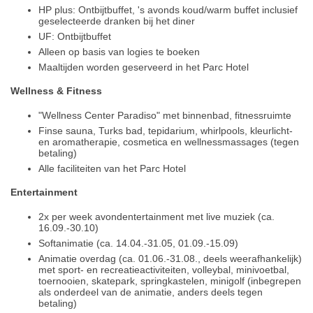
HP plus: Ontbijtbuffet, 's avonds koud/warm buffet inclusief
geselecteerde dranken bij het diner
UF: Ontbijtbuffet
Alleen op basis van logies te boeken
Maaltijden worden geserveerd in het Parc Hotel
Wellness & Fitness
"Wellness Center Paradiso" met binnenbad, fitnessruimte
Finse sauna, Turks bad, tepidarium, whirlpools, kleurlicht-
en aromatherapie, cosmetica en wellnessmassages (tegen
betaling)
Alle faciliteiten van het Parc Hotel
Entertainment
2x per week avondentertainment met live muziek (ca.
16.09.-30.10)
Softanimatie (ca. 14.04.-31.05, 01.09.-15.09)
Animatie overdag (ca. 01.06.-31.08., deels weerafhankelijk)
met sport- en recreatieactiviteiten, volleybal, minivoetbal,
toernooien, skatepark, springkastelen, minigolf (inbegrepen
als onderdeel van de animatie, anders deels tegen
betaling)