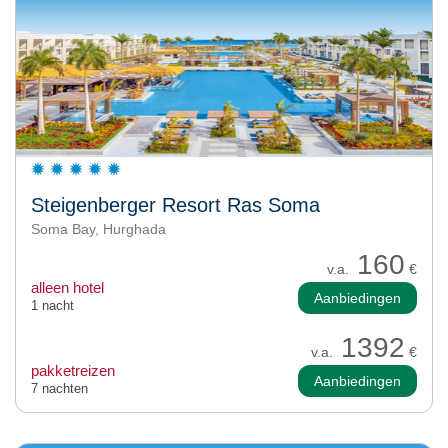
Steigenberger Resort Ras Soma
Soma Bay, Hurghada
160
v.a.
€
alleen hotel
Aanbiedingen
1 nacht
1392
v.a.
€
pakketreizen
Aanbiedingen
7 nachten