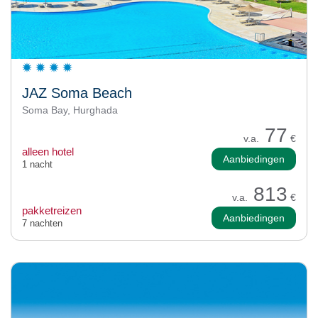
JAZ Soma Beach
Soma Bay, Hurghada
77
v.a.
€
alleen hotel
Aanbiedingen
1 nacht
813
v.a.
€
pakketreizen
Aanbiedingen
7 nachten