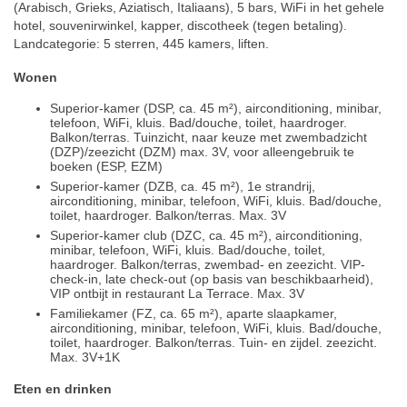
(Arabisch, Grieks, Aziatisch, Italiaans), 5 bars, WiFi in het gehele
hotel, souvenirwinkel, kapper, discotheek (tegen betaling).
Landcategorie: 5 sterren, 445 kamers, liften.
Wonen
Superior-kamer (DSP, ca. 45 m²), airconditioning, minibar,
telefoon, WiFi, kluis. Bad/douche, toilet, haardroger.
Balkon/terras. Tuinzicht, naar keuze met zwembadzicht
(DZP)/zeezicht (DZM) max. 3V, voor alleengebruik te
boeken (ESP, EZM)
Superior-kamer (DZB, ca. 45 m²), 1e strandrij,
airconditioning, minibar, telefoon, WiFi, kluis. Bad/douche,
toilet, haardroger. Balkon/terras. Max. 3V
Superior-kamer club (DZC, ca. 45 m²), airconditioning,
minibar, telefoon, WiFi, kluis. Bad/douche, toilet,
haardroger. Balkon/terras, zwembad- en zeezicht. VIP-
check-in, late check-out (op basis van beschikbaarheid),
VIP ontbijt in restaurant La Terrace. Max. 3V
Familiekamer (FZ, ca. 65 m²), aparte slaapkamer,
airconditioning, minibar, telefoon, WiFi, kluis. Bad/douche,
toilet, haardroger. Balkon/terras. Tuin- en zijdel. zeezicht.
Max. 3V+1K
Eten en drinken