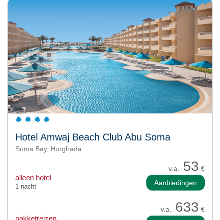
Hotel Amwaj Beach Club Abu Soma
Soma Bay, Hurghada
53
v.a.
€
alleen hotel
Aanbiedingen
1 nacht
633
v.a.
€
pakketreizen