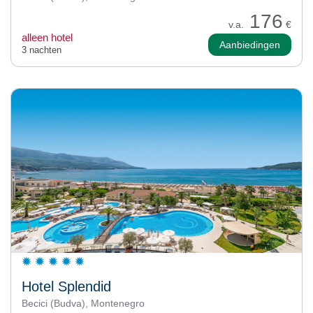
176
v.a.
€
alleen hotel
Aanbiedingen
3 nachten
Hotel Splendid
Becici (Budva), Montenegro