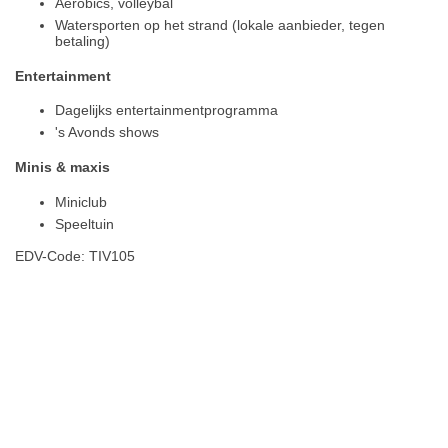
Aerobics, volleybal
Watersporten op het strand (lokale aanbieder, tegen
betaling)
Entertainment
Dagelijks entertainmentprogramma
's Avonds shows
Minis & maxis
Miniclub
Speeltuin
EDV-Code: TIV105
Hotelmerkmale
Plaats / kaart
Weer