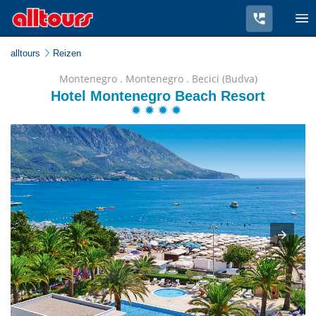
alltours
Reizen
Montenegro . Montenegro . Becici (Budva)
Hotel Montenegro Beach Resort