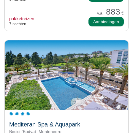
883
v.a.
€
pakketreizen
Aanbiedingen
7 nachten
Mediteran Spa & Aquapark
Becici (Budva), Montenegro