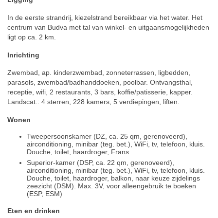
In de eerste strandrij, kiezelstrand bereikbaar via het water. Het
centrum van Budva met tal van winkel- en uitgaansmogelijkheden
ligt op ca. 2 km.
Inrichting
Zwembad, ap. kinderzwembad, zonneterrassen, ligbedden,
parasols, zwembad/badhanddoeken, poolbar. Ontvangsthal,
receptie, wifi, 2 restaurants, 3 bars, koffie/patisserie, kapper.
Landscat.: 4 sterren, 228 kamers, 5 verdiepingen, liften.
Wonen
Tweepersoonskamer (DZ, ca. 25 qm, gerenoveerd),
airconditioning, minibar (teg. bet.), WiFi, tv, telefoon, kluis.
Douche, toilet, haardroger, Frans
Superior-kamer (DSP, ca. 22 qm, gerenoveerd),
airconditioning, minibar (teg. bet.), WiFi, tv, telefoon, kluis.
Douche, toilet, haardroger, balkon, naar keuze zijdelings
zeezicht (DSM). Max. 3V, voor alleengebruik te boeken
(ESP, ESM)
Eten en drinken