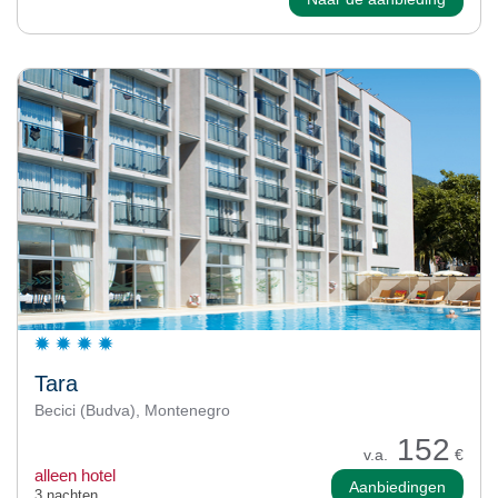
Tara
Becici (Budva), Montenegro
152
v.a.
€
alleen hotel
Aanbiedingen
3 nachten