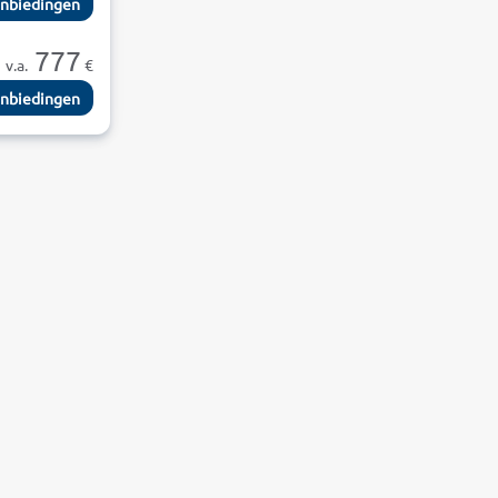
nbiedingen
777
v.a.
€
nbiedingen