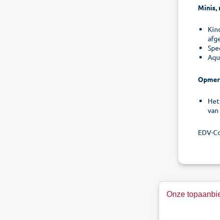
Minis, 
Kind
afg
Spe
Aqu
Opmer
Het
van
EDV-Co
Onze topaanbie