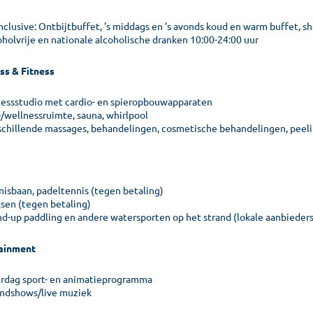
 inclusive: Ontbijtbuffet, 's middags en 's avonds koud en warm buffet,
oholvrije en nationale alcoholische dranken 10:00-24:00 uur
ss & Fitness
nessstudio met cardio- en spieropbouwapparaten
-/wellnessruimte, sauna, whirlpool
schillende massages, behandelingen, cosmetische behandelingen, peelin
nisbaan, padeltennis (tegen betaling)
tsen (tegen betaling)
nd-up paddling en andere watersporten op het strand (lokale aanbieders
ainment
rdag sport- en animatieprogramma
ndshows/live muziek