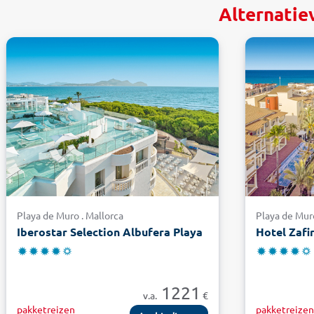
Alternatie
Playa de Muro . Mallorca
Playa de Muro
Iberostar Selection Albufera Playa
Hotel Zafi
1221
v.a.
€
pakketreizen
pakketreize