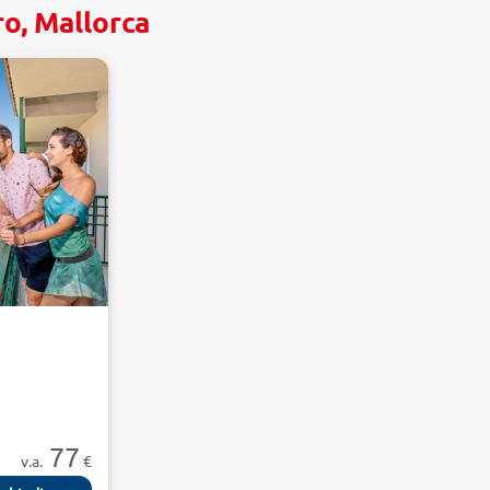
o, Mallorca
77
v.a.
€