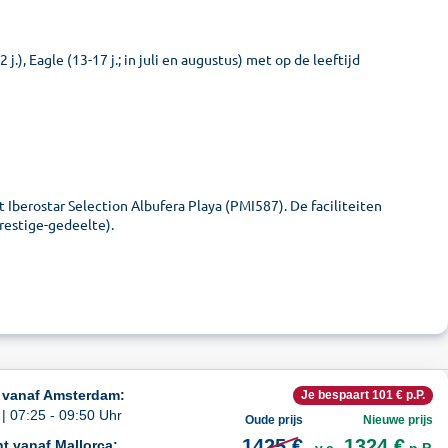
.), Eagle (13-17 j.; in juli en augustus) met op de leeftijd
 Iberostar Selection Albufera Playa (PMI587). De faciliteiten
restige-gedeelte).
 vanaf Amsterdam:
Je bespaart 101 € p.P.
| 07:25 - 09:50 Uhr
Oude prijs
Nieuwe prijs
1425 €
1324 €
t vanaf Mallorca: