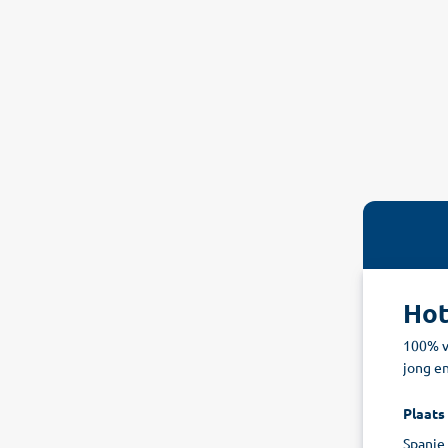
Hot
100% v
jong e
Plaats
Spanje 