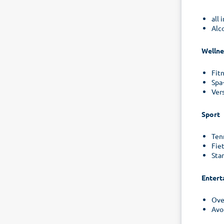
all
Alc
Wellne
Fit
Spa
Ver
Sport
Ten
Fie
Sta
Entert
Ove
Avo