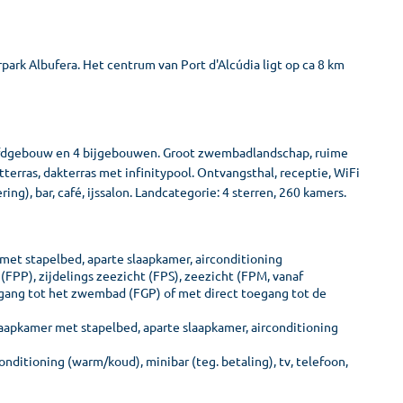
park Albufera. Het centrum van Port d'Alcúdia ligt op ca 8 km
oofdgebouw en 4 bijgebouwen. Groot zwembadlandschap, ruime
erras, dakterras met infinitypool. Ontvangsthal, receptie, WiFi
ing), bar, café, ijssalon. Landcategorie: 4 sterren, 260 kamers.
et stapelbed, aparte slaapkamer, airconditioning
(FPP), zijdelings zeezicht (FPS), zeezicht (FPM, vanaf
toegang tot het zwembad (FGP) of met direct toegang tot de
aapkamer met stapelbed, aparte slaapkamer, airconditioning
onditioning (warm/koud), minibar (teg. betaling), tv, telefoon,