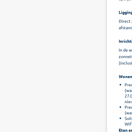
Liggin
Direct 
afstand
Inricht
In de 
zonnete
(inclus
Wone
Pre
(wa
27.
nie
Pre
(war
Suit
WiFi
Eten e