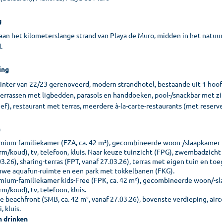
g
aan het kilometerslange strand van Playa de Muro, midden in het natuur
.
ing
winter van 22/23 gerenoveerd, modern strandhotel, bestaande uit 1 h
rrassen met ligbedden, parasols en handdoeken, pool-/snackbar met zitt
ief), restaurant met terras, meerdere à-la-carte-restaurants (met reserver
n
mium-familiekamer (FZA, ca. 42 m²), gecombineerde woon-/slaapkamer m
rm/koud), tv, telefoon, kluis. Naar keuze tuinzicht (FPG), zwembadzicht 
03.26), sharing-terras (FPT, vanaf 27.03.26), terras met eigen tuin en 
uwe aquafun-ruimte en een park met tokkelbanen (FKG).
mium-familiekamer kids-Free (FPK, ca. 42 m²), gecombineerde woon/-sl
m/koud), tv, telefoon, kluis.
e beachfront (SMB, ca. 42 m², vanaf 27.03.26), bovenste verdieping, airc
, kluis.
n drinken