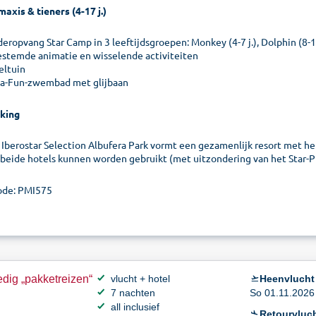
maxis & tieners (4-17 j.)
eropvang Star Camp in 3 leeftijdsgroepen: Monkey (4-7 j.), Dolphin (8-12 j
estemde animatie en wisselende activiteiten
eltuin
a-Fun-zwembad met glijbaan
king
 Iberostar Selection Albufera Park vormt een gezamenlijk resort met het
 beide hotels kunnen worden gebruikt (met uitzondering van het Star-P
de: PMI575
dig „pakketreizen“
vlucht + hotel
Heenvlucht
7 nachten
So 01.11.2026 
all inclusief
Retourvluch