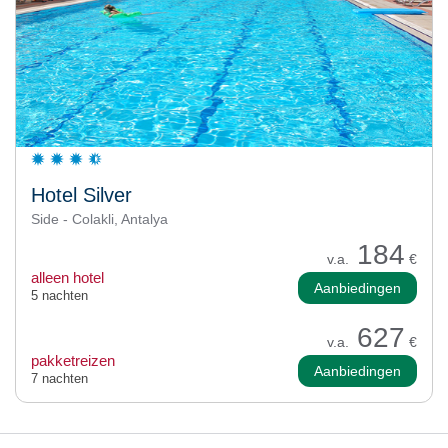
Hotel Silver
Side - Colakli, Antalya
184
v.a.
€
alleen hotel
Aanbiedingen
5 nachten
627
v.a.
€
pakketreizen
Aanbiedingen
7 nachten