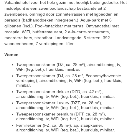
Vakantiehotel voor het hele gezin met heerlijk buitengedeelte. Het
middelpunt is een zwembadlandschap bestaande uit 2
zwembaden, omringd door zonneterrassen met ligbedden en
parasols (badhanddoeken inbegrepen.). Aqua-park met 6
glijbanen (incl.). Pool-/snackbar met terras. Ontvangsthal met
receptie, WiFi, buffetrestaurant, 2 à-la-carte-restaurants,
meerdere bars, strandbar. Landcategorie: 5 sterren, 392
wooneenheden, 7 verdiepingen, liften.
Wonen
Tweepersoonskamer (DZ, ca. 28 m²), airconditioning, tv,
WiFi (teg. bet.), huurkluis, minibar.
Tweepersoonskamer (DJ, ca. 28 m², Economy/bovenste
verdieping), airconditioning, tv, WiFi (teg. bet.), huurkluis,
minibar.
Tweepersoonskamer deluxe (DZD, ca. 42 m²),
airconditioning, tv, WiFi (teg. bet.), huurkluis, minibar.
Tweepersoonskamer Luxury (DZT, ca. 28 m²),
airconditioning, tv, WiFi (teg. bet.), huurkluis, minibar.
Tweepersoonskamer premium (DPT, ca. 28 m²),
airconditioning, tv, WiFi (teg. bet.), huurkluis, minibar.
Familiekamer (FZ, ca. 35 m²), ap. slaapkamer,
airconditioning, tv, WiFi (teg. bet.), huurkluis, minibar.