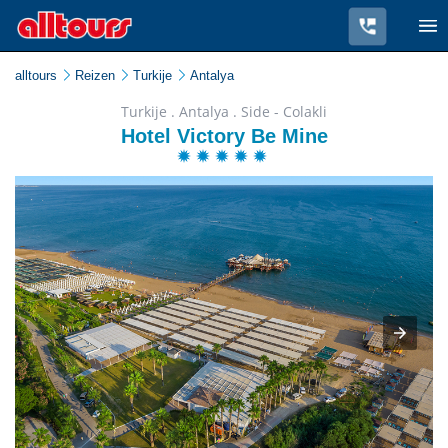
alltours
Reizen
Turkije
Antalya
Turkije . Antalya . Side - Colakli
Hotel Victory Be Mine