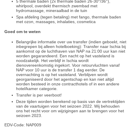
5 thermale baden (2x thermale baden 26-30°/36°),
whirlpool, overdekt thermisch zwembad met
hydromassage, mineraalbad in de tuin
Spa afdeling (tegen betaling) met fango, thermale baden
met ozon, massages, inhalaties, cosmetica
Goed om te weten
Belangrijke informatie over uw transfer (indien geboekt, niet
inbegrepen bij alleen hotelboeking): Transfer naar Ischia bij
aankomst op de luchthaven van NAP na 21:00 uur kan niet
worden gegarandeerd. Een nacht op het vasteland is
noodzakelijk. Het verblijf in Ischia wordt
dienovereenkomstig ingekort. Voor retourvluchten vanaf
NAP voor 10 uur is de transfer 1 dag eerder. De
overnachting is op het vasteland. Verblijven wordt
georganiseerd door het agentschap en kan niet altijd
worden besteed in onze contracthotels of in een andere
hotel/kamer categorie.
Transfer is per veerboot!
Deze tijden worden berekend op basis van de vertrektijden
van de vaartuigen voor het seizoen 2022. Wij behouden
ons het recht voor om wijzigingen aan te brengen voor het
seizoen 2023.
EDV-Code: NAP009