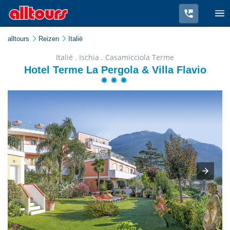
alltours
Reizen
Italië
Italië . Ischia . Casamicciola Terme
Hotel Terme La Pergola & Villa Flavio