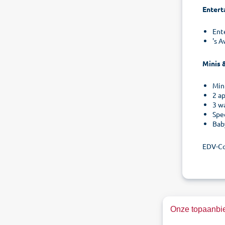
Entert
Ent
's 
Minis &
Mini
2 a
3 w
Spe
Bab
EDV-C
Onze topaanbie