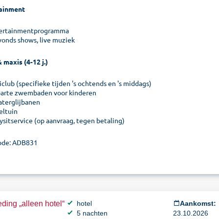
ainment
ertainmentprogramma
Avonds shows, live muziek
 maxis (4-12 j.)
club (specifieke tijden 's ochtends en 's middags)
parte zwembaden voor kinderen
aterglijbanen
eltuin
ysitservice (op aanvraag, tegen betaling)
ode: ADB831
ding „alleen hotel“
hotel
Aankomst:
5 nachten
23.10.2026