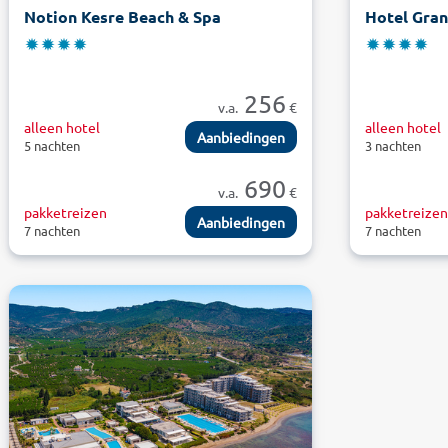
Notion Kesre Beach & Spa
Hotel Gran
256
v.a.
€
alleen hotel
alleen hotel
Aanbiedingen
5 nachten
3 nachten
690
v.a.
€
pakketreizen
pakketreize
Aanbiedingen
7 nachten
7 nachten