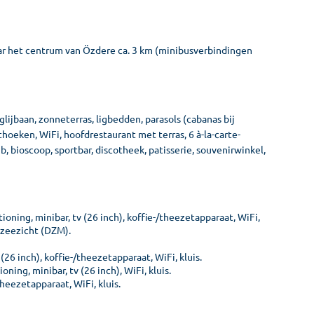
ar het centrum van Özdere ca. 3 km (minibusverbindingen
jbaan, zonneterras, ligbedden, parasols (cabanas bij
hoeken, WiFi, hoofdrestaurant met terras, 6 à-la-carte-
ub, bioscoop, sportbar, discotheek, patisserie, souvenirwinkel,
oning, minibar, tv (26 inch), koffie-/theezetapparaat, WiFi,
 zeezicht (DZM).
(26 inch), koffie-/theezetapparaat, WiFi, kluis.
ning, minibar, tv (26 inch), WiFi, kluis.
theezetapparaat, WiFi, kluis.