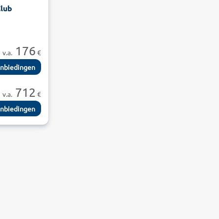
Club
176
v.a.
€
nbiedingen
712
v.a.
€
nbiedingen