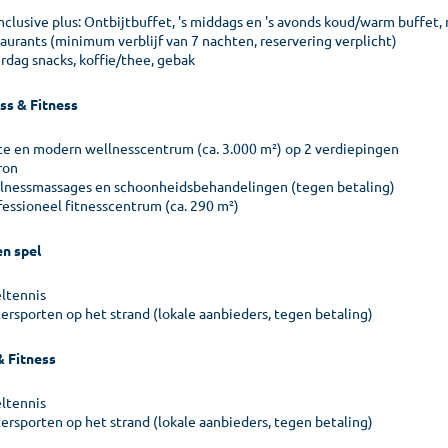
inclusive plus: Ontbijtbuffet, 's middags en 's avonds koud/warm buffet, n
taurants (minimum verblijf van 7 nachten, reservering verplicht)
rdag snacks, koffie/thee, gebak
ss & Fitness
te en modern wellnesscentrum (ca. 3.000 m²) op 2 verdiepingen
ron
lnessmassages en schoonheidsbehandelingen (tegen betaling)
fessioneel fitnesscentrum (ca. 290 m²)
en spel
eltennis
ersporten op het strand (lokale aanbieders, tegen betaling)
& Fitness
eltennis
ersporten op het strand (lokale aanbieders, tegen betaling)