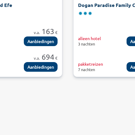
d Efe
Dogan Paradise Family 
163
v.a.
€
alleen hotel
Aanbiedingen
Aa
3 nachten
694
v.a.
€
n
pakketreizen
Aanbiedingen
Aa
7 nachten