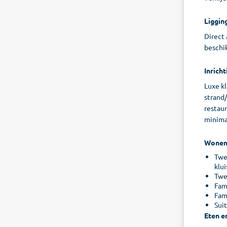
Liggin
Direct
beschik
Inricht
Luxe k
strand/
restaur
minimar
Wone
Twee
klu
Twe
Fami
Fami
Suit
Eten e