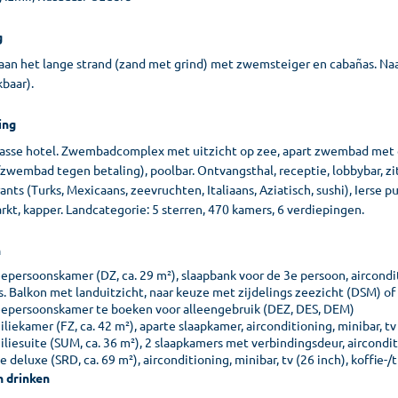
g
 aan het lange strand (zand met grind) met zwemsteiger en cabañas. Na
baar).
ing
lasse hotel. Zwembadcomplex met uitzicht op zee, apart zwembad met gli
zwembad tegen betaling), poolbar. Ontvangsthal, receptie, lobbybar, zit
ants (Turks, Mexicaans, zeevruchten, Italiaans, Aziatisch, sushi), Ierse p
kt, kapper. Landcategorie: 5 sterren, 470 kamers, 6 verdiepingen.
n
persoonskamer (DZ, ca. 29 m²), slaapbank voor de 3e persoon, airconditi
is. Balkon met landuitzicht, naar keuze met zijdelings zeezicht (DSM) of
epersoonskamer te boeken voor alleengebruik (DEZ, DES, DEM)
liekamer (FZ, ca. 42 m²), aparte slaapkamer, airconditioning, minibar, tv 
liesuite (SUM, ca. 36 m²), 2 slaapkamers met verbindingsdeur, airconditio
e deluxe (SRD, ca. 69 m²), airconditioning, minibar, tv (26 inch), koffie-/
n drinken