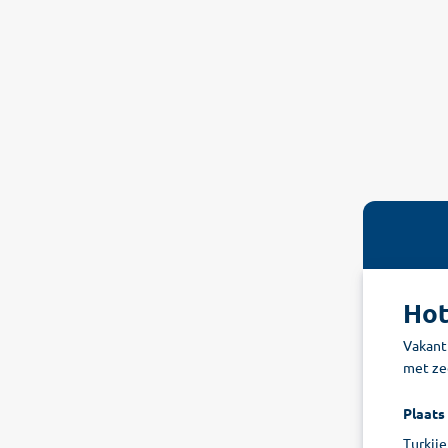
Hot
Vakant
met zee
Plaats
Turkije