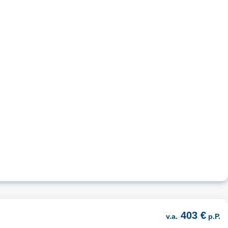
403 €
v.a.
p.P.