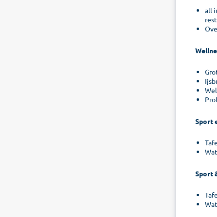
all 
res
Ove
Wellne
Gro
Ijsb
Wel
Pro
Sport 
Taf
Wat
Sport 
Taf
Wat