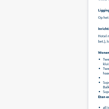
Liggin
Op het
Inricht
Hotel 
bet.), 
Wone
Twee
klui
Twee
haa
Supe
Balk
Sup
Eten e
all 