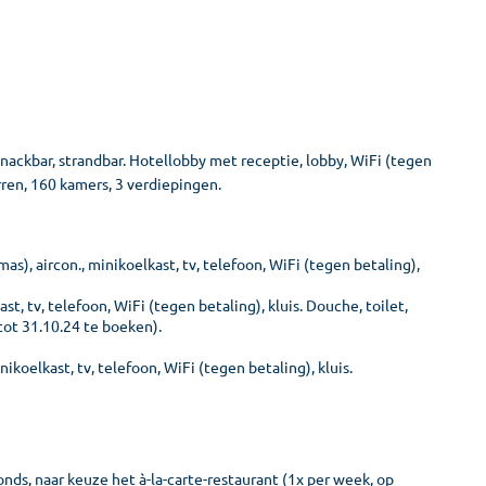
ackbar, strandbar. Hotellobby met receptie, lobby, WiFi (tegen
erren, 160 kamers, 3 verdiepingen.
s), aircon., minikoelkast, tv, telefoon, WiFi (tegen betaling),
, tv, telefoon, WiFi (tegen betaling), kluis. Douche, toilet,
tot 31.10.24 te boeken).
koelkast, tv, telefoon, WiFi (tegen betaling), kluis.
vonds, naar keuze het à-la-carte-restaurant (1x per week, op