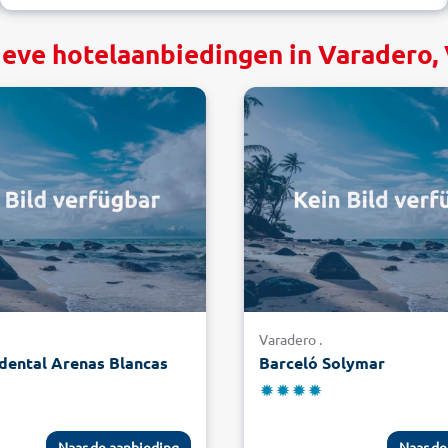
ieve hotelaanbiedingen in Varadero,
Varadero .
dental Arenas Blancas
Barceló Solymar
Naar de aanbieding
Naar de