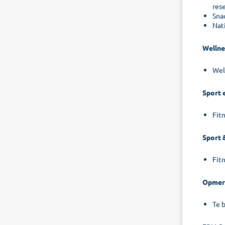
res
Sna
Nat
Wellne
Wel
Sport 
Fitn
Sport 
Fitn
Opmer
Te 