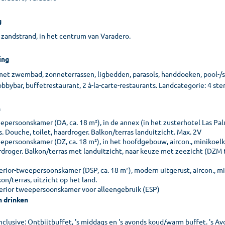
g
 zandstrand, in het centrum van Varadero.
ing
met zwembad, zonneterrassen, ligbedden, parasols, handdoeken, pool-/sn
lobbybar, buffetrestaurant, 2 à-la-carte-restaurants. Landcategorie: 4 st
n
persoonskamer (DA, ca. 18 m²), in de annex (in het zusterhotel Las Palma
s. Douche, toilet, haardroger. Balkon/terras landuitzicht. Max. 2V
persoonskamer (DZ, ca. 18 m²), in het hoofdgebouw, aircon., minikoelkast
rdroger. Balkon/terras met landuitzicht, naar keuze met zeezicht (DZM 
rior-tweepersoonskamer (DSP, ca. 18 m²), modern uitgerust, aircon., mini
on/terras, uitzicht op het land.
erior tweepersoonskamer voor alleengebruik (ESP)
n drinken
inclusive: Ontbijtbuffet, 's middags en 's avonds koud/warm buffet. 's A