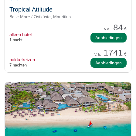
Tropical Attitude
Belle Mare / Ostküste, Mauritius
84
v.a.
€
alleen hotel
Aanbiedingen
1 nacht
1741
v.a.
€
pakketreizen
Aanbiedingen
7 nachten