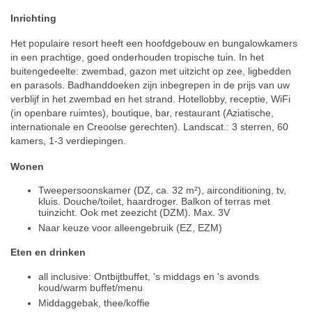
Inrichting
Het populaire resort heeft een hoofdgebouw en bungalowkamers
in een prachtige, goed onderhouden tropische tuin. In het
buitengedeelte: zwembad, gazon met uitzicht op zee, ligbedden
en parasols. Badhanddoeken zijn inbegrepen in de prijs van uw
verblijf in het zwembad en het strand. Hotellobby, receptie, WiFi
(in openbare ruimtes), boutique, bar, restaurant (Aziatische,
internationale en Creoolse gerechten). Landscat.: 3 sterren, 60
kamers, 1-3 verdiepingen.
Wonen
Tweepersoonskamer (DZ, ca. 32 m²), airconditioning, tv,
kluis. Douche/toilet, haardroger. Balkon of terras met
tuinzicht. Ook met zeezicht (DZM). Max. 3V
Naar keuze voor alleengebruik (EZ, EZM)
Eten en drinken
all inclusive: Ontbijtbuffet, 's middags en 's avonds
koud/warm buffet/menu
Middaggebak, thee/koffie