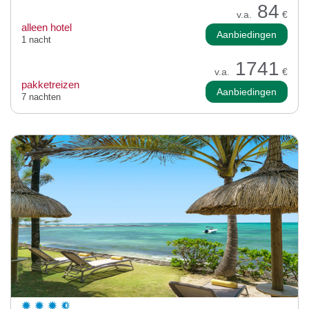
84
v.a.
€
alleen hotel
Aanbiedingen
1 nacht
1741
v.a.
€
pakketreizen
Aanbiedingen
7 nachten