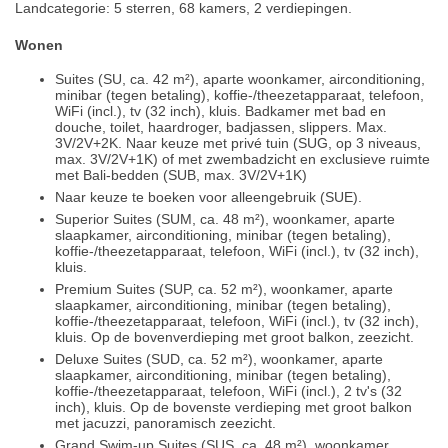
Landcategorie: 5 sterren, 68 kamers, 2 verdiepingen.
Wonen
Suites (SU, ca. 42 m²), aparte woonkamer, airconditioning,
minibar (tegen betaling), koffie-/theezetapparaat, telefoon,
WiFi (incl.), tv (32 inch), kluis. Badkamer met bad en
douche, toilet, haardroger, badjassen, slippers. Max.
3V/2V+2K. Naar keuze met privé tuin (SUG, op 3 niveaus,
max. 3V/2V+1K) of met zwembadzicht en exclusieve ruimte
met Bali-bedden (SUB, max. 3V/2V+1K)
Naar keuze te boeken voor alleengebruik (SUE).
Superior Suites (SUM, ca. 48 m²), woonkamer, aparte
slaapkamer, airconditioning, minibar (tegen betaling),
koffie-/theezetapparaat, telefoon, WiFi (incl.), tv (32 inch),
kluis.
Premium Suites (SUP, ca. 52 m²), woonkamer, aparte
slaapkamer, airconditioning, minibar (tegen betaling),
koffie-/theezetapparaat, telefoon, WiFi (incl.), tv (32 inch),
kluis. Op de bovenverdieping met groot balkon, zeezicht.
Deluxe Suites (SUD, ca. 52 m²), woonkamer, aparte
slaapkamer, airconditioning, minibar (tegen betaling),
koffie-/theezetapparaat, telefoon, WiFi (incl.), 2 tv's (32
inch), kluis. Op de bovenste verdieping met groot balkon
met jacuzzi, panoramisch zeezicht.
Grand Swim-up Suites (SUS, ca. 48 m²), woonkamer,