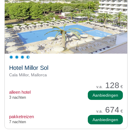
Hotel Millor Sol
Cala Millor, Mallorca
128
v.a.
€
alleen hotel
Aanbiedingen
3 nachten
674
v.a.
€
pakketreizen
Aanbiedingen
7 nachten