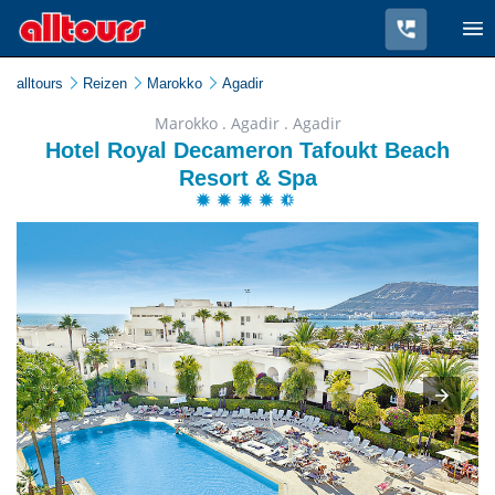
alltours
Reizen
Marokko
Agadir
Marokko . Agadir . Agadir
Hotel Royal Decameron Tafoukt Beach
Resort & Spa