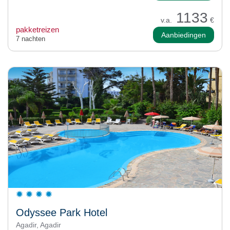
1133
v.a.
€
pakketreizen
Aanbiedingen
7 nachten
Odyssee Park Hotel
Agadir, Agadir