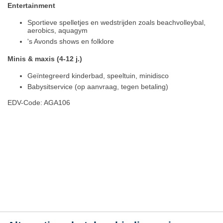
Entertainment
Sportieve spelletjes en wedstrijden zoals beachvolleybal,
aerobics, aquagym
's Avonds shows en folklore
Minis & maxis (4-12 j.)
Geïntegreerd kinderbad, speeltuin, minidisco
Babysitservice (op aanvraag, tegen betaling)
EDV-Code: AGA106
Hotelmerkmale
Plaats / kaart
Weer