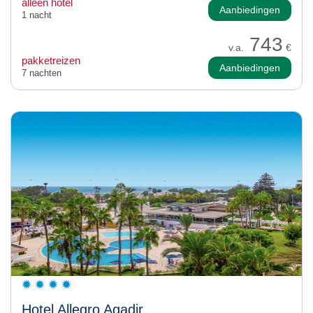
alleen hotel
Aanbiedingen
1 nacht
743
v.a.
€
pakketreizen
Aanbiedingen
7 nachten
Hotel Allegro Agadir