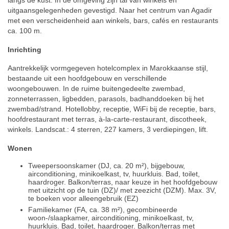
uitgaansgelegenheden gevestigd. Naar het centrum van Agadir
met een verscheidenheid aan winkels, bars, cafés en restaurants
ca. 100 m.
Inrichting
Aantrekkelijk vormgegeven hotelcomplex in Marokkaanse stijl,
bestaande uit een hoofdgebouw en verschillende
woongebouwen. In de ruime buitengedeelte zwembad,
zonneterrassen, ligbedden, parasols, badhanddoeken bij het
zwembad/strand. Hotellobby, receptie, WiFi bij de receptie, bars,
hoofdrestaurant met terras, à-la-carte-restaurant, discotheek,
winkels. Landscat.: 4 sterren, 227 kamers, 3 verdiepingen, lift.
Wonen
Tweepersoonskamer (DJ, ca. 20 m²), bijgebouw,
airconditioning, minikoelkast, tv, huurkluis. Bad, toilet,
haardroger. Balkon/terras, naar keuze in het hoofdgebouw
met uitzicht op de tuin (DZ)/ met zeezicht (DZM). Max. 3V,
te boeken voor alleengebruik (EZ)
Familiekamer (FA, ca. 38 m²), gecombineerde
woon-/slaapkamer, airconditioning, minikoelkast, tv,
huurkluis. Bad, toilet, haardroger. Balkon/terras met