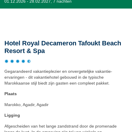
01.12.2026 - 28.02.2027, 7 nachten
Beschrijving
Hotel Royal Decameron Tafoukt Beach
Resort & Spa
Gegarandeerd vakantieplezier en onvergetelijke vakantie-
ervaringen - dit vakantiehotel gebouwd in de typische
Marokkaanse stijl biedt zijn gasten een compleet pakket.
Plaats
Marokko, Agadir, Agadir
Ligging
Afgescheiden van het lange zandstrand door de promenade
langs de kust. In de omgeving zijn tal van winkels en