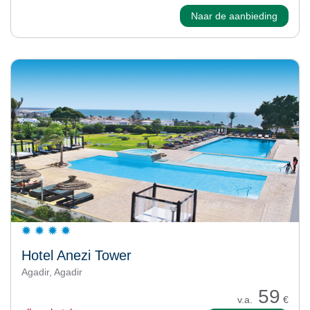
Naar de aanbieding
Hotel Anezi Tower
Agadir, Agadir
59
v.a.
€