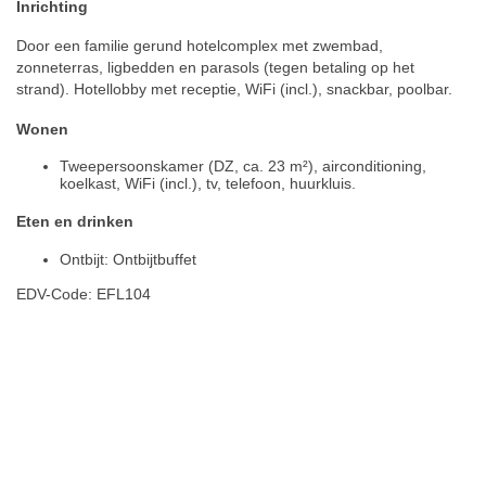
Inrichting
Door een familie gerund hotelcomplex met zwembad,
zonneterras, ligbedden en parasols (tegen betaling op het
strand). Hotellobby met receptie, WiFi (incl.), snackbar, poolbar.
Wonen
Tweepersoonskamer (DZ, ca. 23 m²), airconditioning,
koelkast, WiFi (incl.), tv, telefoon, huurkluis.
Eten en drinken
Ontbijt: Ontbijtbuffet
EDV-Code: EFL104
Hotelmerkmale
Plaats / kaart