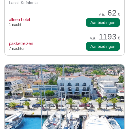
Lassi, Kefalonia
62
v.a.
€
alleen hotel
Aanbiedingen
1 nacht
1193
v.a.
€
pakketreizen
Aanbiedingen
7 nachten