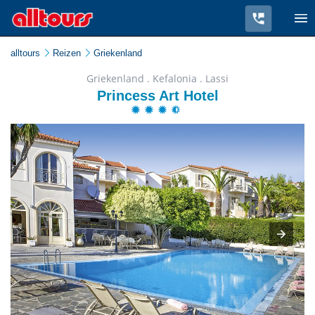
alltours
Reizen
Griekenland
Griekenland . Kefalonia . Lassi
Princess Art Hotel