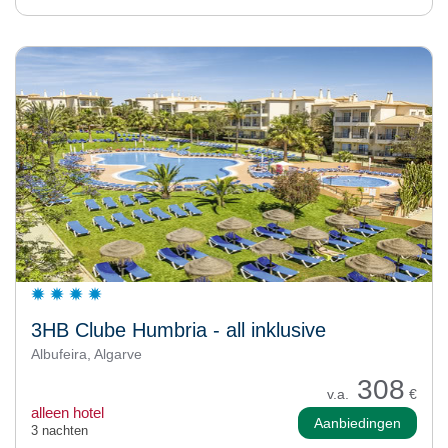
3HB Clube Humbria - all inklusive
Albufeira, Algarve
308
v.a.
€
alleen hotel
Aanbiedingen
3 nachten