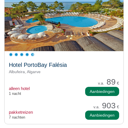
Hotel PortoBay Falésia
Albufeira, Algarve
89
v.a.
€
alleen hotel
Aanbiedingen
1 nacht
903
v.a.
€
pakketreizen
Aanbiedingen
7 nachten