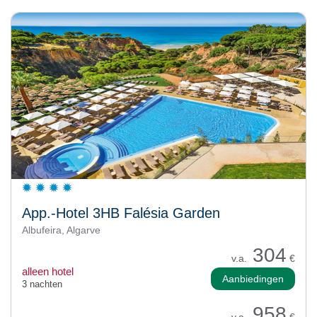
App.-Hotel 3HB Falésia Garden
Albufeira, Algarve
304
v.a.
€
alleen hotel
Aanbiedingen
3 nachten
958
v.a.
€