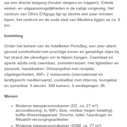
via een directe toegang (houten steigers en trappen). Enkele
winkel- en uitgaansmogelijkheden in de nabije omgeving. Het
centrum van Olhos D'Aguga ligt op slechts een paar minuten
lopen, het centrum en de oude stad van Albufeira liggen op ca. 6
km.
Inrichting
Onder het beheer van de hotelketen PortoBay, een zeer attent
gerund comforthotel met prachtige tuinen en geweldige zitjes bij
het strand die uitnodigen om te blijven hangen. Zwembad en
aparte adults-only zwembad, zonneterrassen. met ligbedden en
parasols, handdoeken. Ontvangsthal met receptie,
zitgelegenheden, WiFi, 2 restaurants (internationaal en
landtypisch/ mediterraans), cocktailbar met zitterras, loungebar
en sunsetbar. 4 sterren, 348 kamers, 4 verdiepingen, lift.
Wonen
Moderne tweepersoonskamer (DZ, ca. 27 m²),
airconditioning, tv, WiFi, kluis, minibar (tegen betaling),
koffie-/theezetapparaat. Douche, toilet, haardroger en
Rituals®-verzorgingsartikelen.
Moderne tweepersoonskamer (DSM, ca. 27 m²),