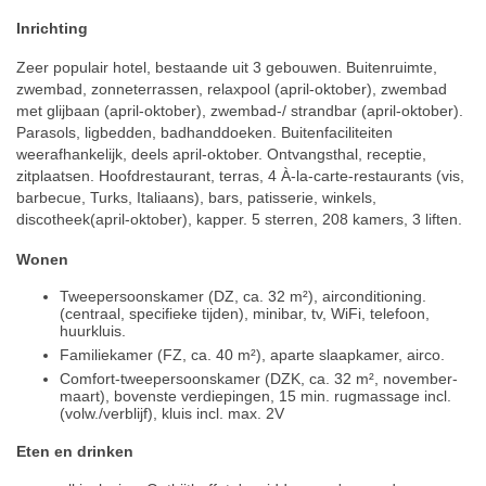
Inrichting
Zeer populair hotel, bestaande uit 3 gebouwen. Buitenruimte,
zwembad, zonneterrassen, relaxpool (april-oktober), zwembad
met glijbaan (april-oktober), zwembad-/ strandbar (april-oktober).
Parasols, ligbedden, badhanddoeken. Buitenfaciliteiten
weerafhankelijk, deels april-oktober. Ontvangsthal, receptie,
zitplaatsen. Hoofdrestaurant, terras, 4 À-la-carte-restaurants (vis,
barbecue, Turks, Italiaans), bars, patisserie, winkels,
discotheek(april-oktober), kapper. 5 sterren, 208 kamers, 3 liften.
Wonen
Tweepersoonskamer (DZ, ca. 32 m²), airconditioning.
(centraal, specifieke tijden), minibar, tv, WiFi, telefoon,
huurkluis.
Familiekamer (FZ, ca. 40 m²), aparte slaapkamer, airco.
Comfort-tweepersoonskamer (DZK, ca. 32 m², november-
maart), bovenste verdiepingen, 15 min. rugmassage incl.
(volw./verblijf), kluis incl. max. 2V
Eten en drinken