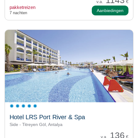
1143
v.a.
€
pakketreizen
Aanbiedingen
7 nachten
Hotel LRS Port River & Spa
Side - Titreyen Göl, Antalya
136
v.a.
€