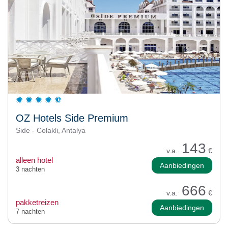
OZ Hotels Side Premium
Side - Colakli, Antalya
143
v.a.
€
alleen hotel
Aanbiedingen
3 nachten
666
v.a.
€
pakketreizen
Aanbiedingen
7 nachten