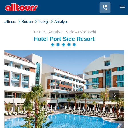
alltours
Reizen
Turkije
Antalya
Turkije . Antalya . Side - Evrenseki
Hotel Port Side Resort