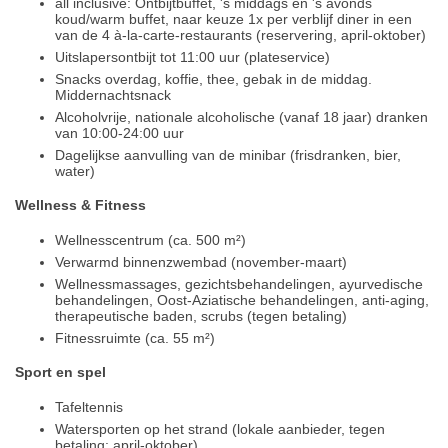
all inclusive: Ontbijtbuffet, 's middags en 's avonds
koud/warm buffet, naar keuze 1x per verblijf diner in een
van de 4 à-la-carte-restaurants (reservering, april-oktober)
Uitslapersontbijt tot 11:00 uur (plateservice)
Snacks overdag, koffie, thee, gebak in de middag.
Middernachtsnack
Alcoholvrije, nationale alcoholische (vanaf 18 jaar) dranken
van 10:00-24:00 uur
Dagelijkse aanvulling van de minibar (frisdranken, bier,
water)
Wellness & Fitness
Wellnesscentrum (ca. 500 m²)
Verwarmd binnenzwembad (november-maart)
Wellnessmassages, gezichtsbehandelingen, ayurvedische
behandelingen, Oost-Aziatische behandelingen, anti-aging,
therapeutische baden, scrubs (tegen betaling)
Fitnessruimte (ca. 55 m²)
Sport en spel
Tafeltennis
Watersporten op het strand (lokale aanbieder, tegen
betaling; april-oktober)