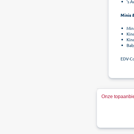
's A
Minis &
Mini
Kin
Kin
Bab
EDV-C
Onze topaanbie