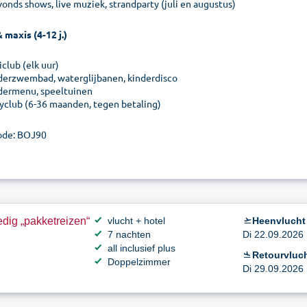
vonds shows, live muziek, strandparty (juli en augustus)
 maxis (4-12 j.)
club (elk uur)
derzwembad, waterglijbanen, kinderdisco
dermenu, speeltuinen
yclub (6-36 maanden, tegen betaling)
ode: BOJ90
dig „pakketreizen“
vlucht + hotel
Heenvlucht
7 nachten
Di 22.09.2026 
all inclusief plus
Retourvluch
Doppelzimmer
Di 29.09.2026 