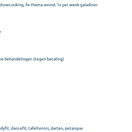
t, showcooking, 4x thema-avond, 1x per week galadiner
7
che behandelingen (tegen betaling)
dyfit, dancefit, tafeltennis, darten, petanque