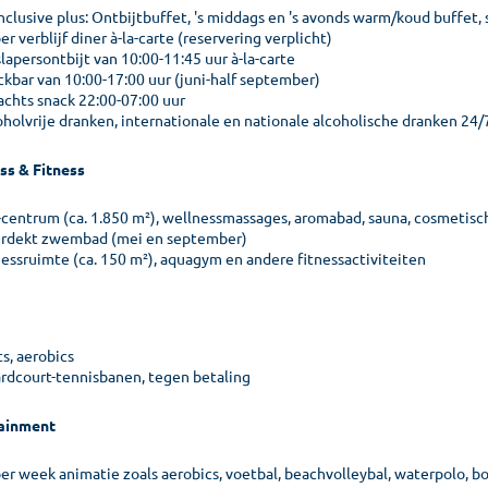
 inclusive plus: Ontbijtbuffet, 's middags en 's avonds warm/koud buffe
er verblijf diner à-la-carte (reservering verplicht)
lapersontbijt van 10:00-11:45 uur à-la-carte
ckbar van 10:00-17:00 uur (juni-half september)
Nachts snack 22:00-07:00 uur
oholvrije dranken, internationale en nationale alcoholische dranken 24/
ss & Fitness
-centrum (ca. 1.850 m²), wellnessmassages, aromabad, sauna, cosmetis
rdekt zwembad (mei en september)
nessruimte (ca. 150 m²), aquagym en andere fitnessactiviteiten
s, aerobics
ardcourt-tennisbanen, tegen betaling
ainment
er week animatie zoals aerobics, voetbal, beachvolleybal, waterpolo, bo