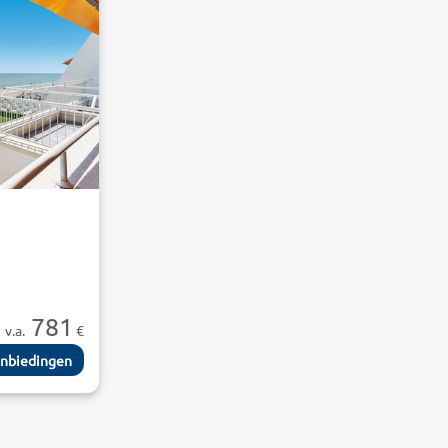
781
v.a.
€
nbiedingen