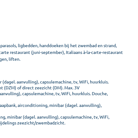
parasols, ligbedden, handdoeken bij het zwembad en strand,
carte restaurant (juni-september), Italiaans à-la-carte-restaurant
en, liften.
dagel. aanvulling), capsulemachine, tv, WiFi, huurkluis.
ht (DZM) of direct zeezicht (DM). Max. 3V
aanvulling), capsulemachine, tv, WiFi, huurkluis. Douche,
apbank, airconditioning, minibar (dagel. aanvulling),
g, minibar (dagel. aanvulling), capsulemachine, tv, WiFi,
 zijdelings zeezicht/zwembadzicht.