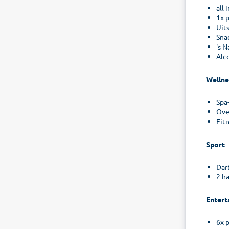
all
1x p
Uits
Sna
's 
Alc
Wellne
Spa
Ove
Fit
Sport
Dart
2 h
Entert
6x p