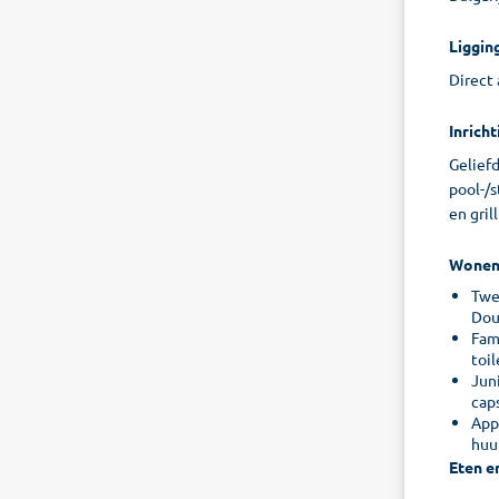
Liggin
Direct
Inricht
Gelief
pool-/s
en gril
Wone
Twe
Dou
Fami
toil
Juni
caps
Appa
huu
Eten e