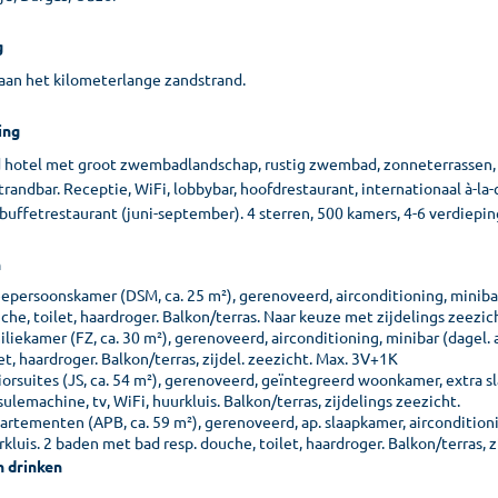
g
 aan het kilometerlange zandstrand.
ing
d hotel met groot zwembadlandschap, rustig zwembad, zonneterrassen, 
trandbar. Receptie, WiFi, lobbybar, hoofdrestaurant, internationaal à-la-
lbuffetrestaurant (juni-september). 4 sterren, 500 kamers, 4-6 verdieping
n
epersoonskamer (DSM, ca. 25 m²), gerenoveerd, airconditioning, minibar (
che, toilet, haardroger. Balkon/terras. Naar keuze met zijdelings zeezic
liekamer (FZ, ca. 30 m²), gerenoveerd, airconditioning, minibar (dagel. 
et, haardroger. Balkon/terras, zijdel. zeezicht. Max. 3V+1K
orsuites (JS, ca. 54 m²), gerenoveerd, geïntegreerd woonkamer, extra sla
ulemachine, tv, WiFi, huurkluis. Balkon/terras, zijdelings zeezicht.
rtementen (APB, ca. 59 m²), gerenoveerd, ap. slaapkamer, airconditionin
rkluis. 2 baden met bad resp. douche, toilet, haardroger. Balkon/terras,
n drinken