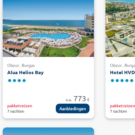
Obzor . Burgas
Obzor . Burg
Alua Helios Bay
Hotel HVD
773
v.a.
€
pakketreizen
pakketreize
Aanbiedingen
7 nachten
7 nachten