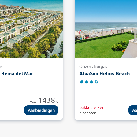
as
Obzor . Burgas
 Reina del Mar
AluaSun Helios Beach
1438
v.a.
€
n
pakketreizen
Aanbiedingen
Aa
7 nachten