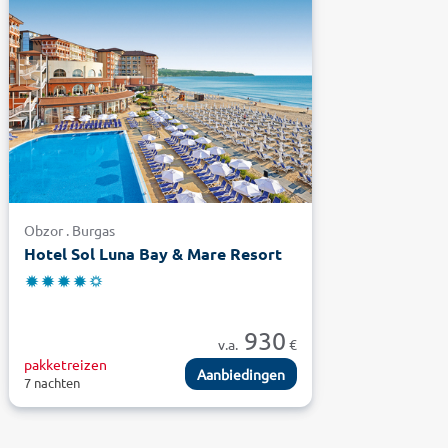
Obzor . Burgas
Hotel Sol Luna Bay & Mare Resort
930
v.a.
€
pakketreizen
Aanbiedingen
7 nachten