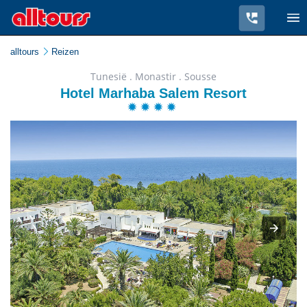
alltours
Reizen
Tunesië . Monastir . Sousse
Hotel Marhaba Salem Resort