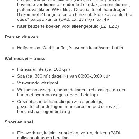
bovenste verdiepingen onder het strodak, airconditioning,
plafondventilator, WiFi, kluis. Douche, toilet, haardroger.
Balkon met 2 hangmatten en tuinzicht. Naar keuze als „the
oasis"-palapa-kamer (DAB, ca. 28 m²) max. 4V
Naar keuze te boeken voor alleengebruik (EZ, EZB)
Eten en drinken
Halfpension: Ontbijtbuffet, 's avonds koud/warm buffet
Wellness & Fitness
Fitnessruimte (ca. 100 qm)
Spa (ca. 300 m²) dagelijks van 09:00-19:00 uur
Verwarmde whirlpool
Wellnessmassages, behandelingen, reflexologie en een
bad met hydromassages (tegen betaling)
Cosmetische behandelingen zoals peelnigs,
gezichtsbehandelingen, manicures en pedicures zijn
beschikbaar tegen betaling
Sport en spel
Fietsverhuur, kajaks, snorkelen, zeilen, duiken (PADI-
duikschool) tegen betaling