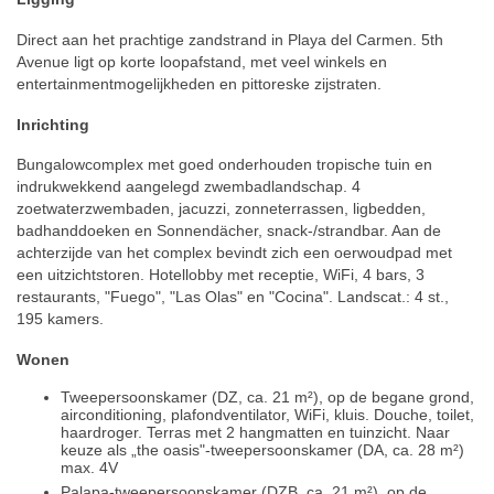
Direct aan het prachtige zandstrand in Playa del Carmen. 5th
Avenue ligt op korte loopafstand, met veel winkels en
entertainmentmogelijkheden en pittoreske zijstraten.
Inrichting
Bungalowcomplex met goed onderhouden tropische tuin en
indrukwekkend aangelegd zwembadlandschap. 4
zoetwaterzwembaden, jacuzzi, zonneterrassen, ligbedden,
badhanddoeken en Sonnendächer, snack-/strandbar. Aan de
achterzijde van het complex bevindt zich een oerwoudpad met
een uitzichtstoren. Hotellobby met receptie, WiFi, 4 bars, 3
restaurants, "Fuego", "Las Olas" en "Cocina". Landscat.: 4 st.,
195 kamers.
Wonen
Tweepersoonskamer (DZ, ca. 21 m²), op de begane grond,
airconditioning, plafondventilator, WiFi, kluis. Douche, toilet,
haardroger. Terras met 2 hangmatten en tuinzicht. Naar
keuze als „the oasis"-tweepersoonskamer (DA, ca. 28 m²)
max. 4V
Palapa-tweepersoonskamer (DZB, ca. 21 m²), op de