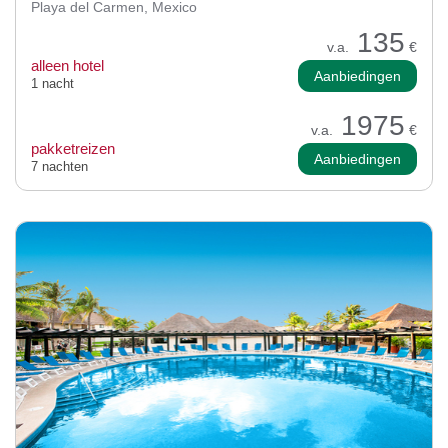
Playa del Carmen, Mexico
135
v.a.
€
alleen hotel
Aanbiedingen
1 nacht
1975
v.a.
€
pakketreizen
Aanbiedingen
7 nachten