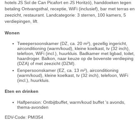
hotels JS Sol de Can Picafort en JS Horitzó), handdoeken tegen
betaling Ontvangsthal, receptie, WiFi (inclusief), bar met terras en
zeezicht, restaurant. Landcategorie: 3 sterren, 100 kamers, 5
verdiepingen, lift.
Wonen
Tweepersoonskamer (DZ, ca. 20 m²), gezellig ingericht,
airconditioning (warm/koud), kleine koelkast, tv (32 inch),
telefoon, WiFi (incl.), huurkluis. Badkamer met ligbad, toilet,
haardroger. Balkon, naar keuze op de bovenste verdieping
(DZA) of met zeezicht (DZM).
Eenpersoonskamer (EZ, ca. 13 m²), airconditioning
(warm/koud), kleine koelkast, tv (32 inch), telefoon, WiFi
(incl.), huurkluis.
Eten en drinken
Halfpension: Ontbijtbuffet, warm/koud buffet 's avonds,
thema-avonden
EDV-Code: PMI354