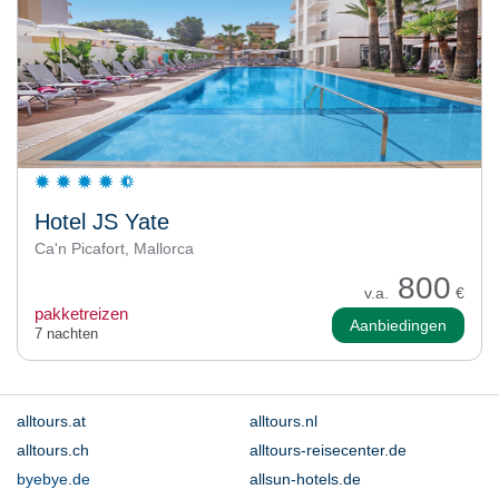
Hotel JS Yate
Ca'n Picafort, Mallorca
800
v.a.
€
pakketreizen
Aanbiedingen
7 nachten
alltours.at
alltours.nl
alltours.ch
alltours-reisecenter.de
byebye.de
allsun-hotels.de