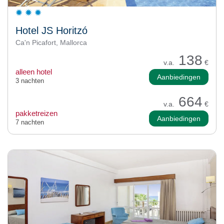
Hotel JS Horitzó
Ca'n Picafort, Mallorca
138
v.a.
€
alleen hotel
Aanbiedingen
3 nachten
664
v.a.
€
pakketreizen
Aanbiedingen
7 nachten