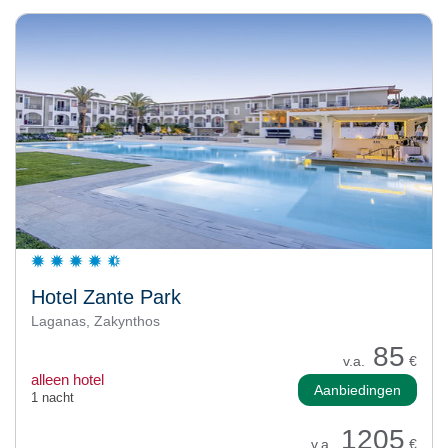
Hotel Zante Park
Laganas, Zakynthos
85
v.a.
€
alleen hotel
Aanbiedingen
1 nacht
1205
v.a.
€