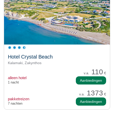
Hotel Crystal Beach
Kalamaki, Zakynthos
110
v.a.
€
alleen hotel
Aanbiedingen
1 nacht
1373
v.a.
€
pakketreizen
Aanbiedingen
7 nachten