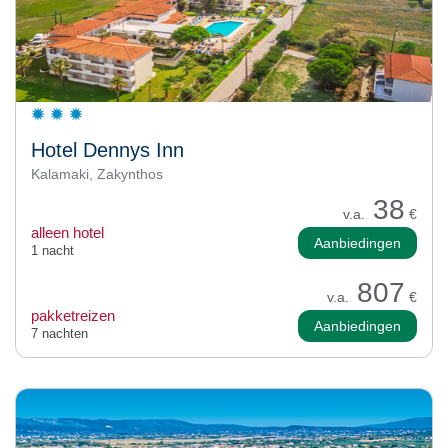
Hotel Dennys Inn
Kalamaki, Zakynthos
38
v.a.
€
alleen hotel
Aanbiedingen
1 nacht
807
v.a.
€
pakketreizen
Aanbiedingen
7 nachten