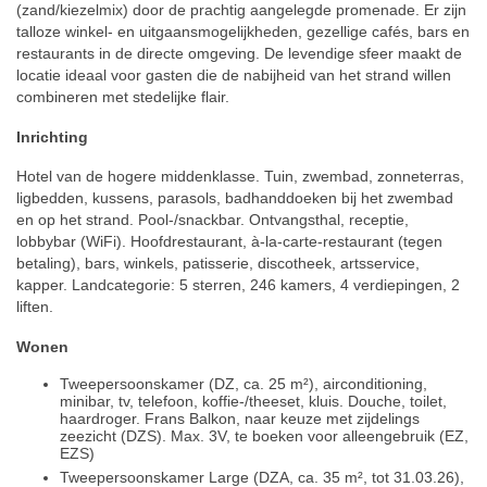
(zand/kiezelmix) door de prachtig aangelegde promenade. Er zijn
talloze winkel- en uitgaansmogelijkheden, gezellige cafés, bars en
restaurants in de directe omgeving. De levendige sfeer maakt de
locatie ideaal voor gasten die de nabijheid van het strand willen
combineren met stedelijke flair.
Inrichting
Hotel van de hogere middenklasse. Tuin, zwembad, zonneterras,
ligbedden, kussens, parasols, badhanddoeken bij het zwembad
en op het strand. Pool-/snackbar. Ontvangsthal, receptie,
lobbybar (WiFi). Hoofdrestaurant, à-la-carte-restaurant (tegen
betaling), bars, winkels, patisserie, discotheek, artsservice,
kapper. Landcategorie: 5 sterren, 246 kamers, 4 verdiepingen, 2
liften.
Wonen
Tweepersoonskamer (DZ, ca. 25 m²), airconditioning,
minibar, tv, telefoon, koffie-/theeset, kluis. Douche, toilet,
haardroger. Frans Balkon, naar keuze met zijdelings
zeezicht (DZS). Max. 3V, te boeken voor alleengebruik (EZ,
EZS)
Tweepersoonskamer Large (DZA, ca. 35 m², tot 31.03.26),