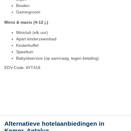
Bowlen
Gamingroom
Minis & maxis (4-12 j.)
Miniclub (elk uur)
Apart kinderzwembad
Kinderbuffet
Speeltuin
Babysitservice (op aanvraag, tegen betaling)
EDV-Code: AYT418
Plaats / kaart
Weer
Alternatieve hotelaanbiedingen in
Kemer, Antalya