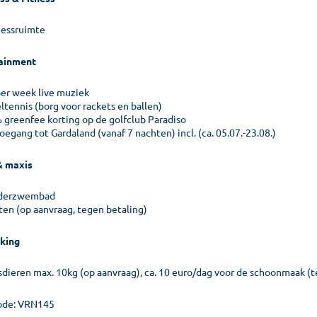
nessruimte
ainment
per week live muziek
ltennis (borg voor rackets en ballen)
 greenfee korting op de golfclub Paradiso
oegang tot Gardaland (vanaf 7 nachten) incl. (ca. 05.07.-23.08.)
& maxis
derzwembad
ten (op aanvraag, tegen betaling)
king
sdieren max. 10kg (op aanvraag), ca. 10 euro/dag voor de schoonmaak (te
ode: VRN145