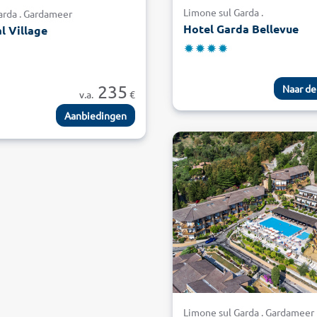
Limone sul Garda .
arda . Gardameer
Hotel Garda Bellevue
l Village
235
Naar de
v.a.
€
Aanbiedingen
Limone sul Garda . Gardameer