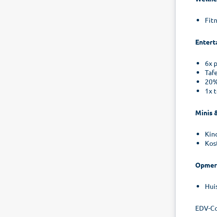
Fit
Entert
6x 
Tafe
20%
1x t
Minis 
Kin
Kos
Opmer
Hui
EDV-C