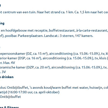
g
t centrum van een tuin. Naar het strand ca. 1 km. Ca. 1,5 km naar het ce
ing
's en hoofdgebouw met receptie, buffetrestaurant, à-la-carte-restaurant
ef), poolbar. Parkeerplaatsen. Landscat.: 3 sterren, 147 kamers.
n
persoonskamer (DZ, ca. 15 m²), airconditioning (ca. 15.06.-15.09.), tv, kl
rior-kamer (DSP, ca. 16 m²), airconditioning (ca. 15.06.-15.09.), tv, kluis
r. Max. 4V
ramische kamer (DZP, ca. 20 m²), airconditioning (ca. 15.06.-15.09.), tv, 
. 3V
n drinken
lus: Ontbijtbuffet, 's avonds koud/warm buffet met water, huiswijn, col
tijd (16:00-17:00 uur, ca. april-oktober)
 Ontbijtbuffet
ss & Fitness