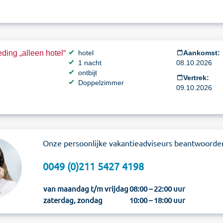
ding „alleen hotel“
hotel
Aankomst:
1 nacht
08.10.2026
ontbijt
Vertrek:
Doppelzimmer
09.10.2026
Onze persoonlijke vakantieadviseurs beantwoorde
0049 (0)211 5427 4198
van maandag t/m vrijdag
08:00 – 22:00 uur
zaterdag, zondag
10:00 – 18:00 uur