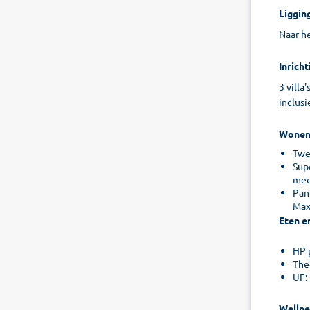
Liggin
Naar he
Inricht
3 villa
inclusi
Wone
Twee
Supe
mee
Pano
Max
Eten e
HP p
Thee
UF:
Wellne