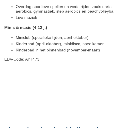
Overdag sportieve spellen en wedstrijden zoals darts,
aerobics, gymnastiek, step aerobics en beachvolleybal
Live muziek
Minis & maxis (4-12 j.)
Miniclub (specifieke tijden, april-oktober)
Kinderbad (april-oktober), minidisco, speelkamer
Kinderbad in het binnenbad (november-maart)
EDV-Code: AYT473
Hotelmerkmale
Plaats / kaart
Weer