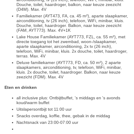
Douche, toilet, haardroger, balkon, naar keuze zeezicht
(D4M). Max. 4V
Familiekamer (AYT473, FA, ca. 45 m²), aparte slaapkamer,
airconditioning, tv (26 inch), telefoon, WiFi, minibar, kluis.
Douche, toilet, haardroger. Balkon, naar keuze zeezicht
(FAM, AYT773). Max. 4V+1K
Lake House Familiekamer (AYT773, FZL, ca. 55 m²), met
directe toegang tot het zwembad, woon-/slaapkamer,
aparte slaapkamer, airconditioning, 2x tv (26 inch),
telefoon, WiFi, minibar, kluis. 2x douche, toilet, haardroger,
terras. Max. 4V
Deluxe familiekamer (AYT773, FD, ca. 50 m²), 2 aparte
slaapkamers, airconditioning, tv, telefoon, WiFi, minibar,
kluis. 2x douche, toilet, haardroger. Balkon, naar keuze
zeezicht (FDM). Max. 4V
Eten en drinken
all inclusive plus: Ontbijtbuffet, 's middags en 's avonds
koud/warm buffet
Uitslapersontbijt tot 11:00 uur
Snacks overdag, koffie, thee, gebak in de middag
Nachtsnack van 23:00-07:00 uur