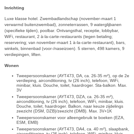
Inrichting
Luxe klasse hotel. Zwembadlandschap (november-maart 1
verwarmd buitenzwembad), zonneterrassen, 9 waterglijbanen
(specifieke tijden), poolbar. Ontvangsthal, receptie, lobbybar,
WiFi, restaurant, 2 à-la-carte-restaurants (tegen betaling;
reservering; van november-maart 1 à-la-carte-restaurant), bars,
winkels, binnenbad (voor-/naseizoen). 5 sterren, 498 kamers, 9
verdiepingen, liften.
Wonen
Tweepersoonskamer (AYT473, DA, ca. 26-35 m²), op de 2e
verdieping, airconditioning, tv (26 inch), telefoon, WiFi,
minibar, kluis. Douche, toilet, haardroger. Sta-balkon. Max.
3V
Tweepersoonskamer (AYT473, DZA, ca. 26-35 m²),
airconditioning, tv (26 inch), telefoon, WiFi, minibar, kluis.
Douche, toilet, haardroger. Balkon, naar keuze zijdelings
zeezicht (DSM, DZB)/zeezicht (DMB). Max. 3V+1K
Tweepersoonskamer voor alleengebruik te boeken (EZA,
ESM, EMB)
Tweepersoonskamer (AYT473, DA4, ca. 40 m²), slaapbank,
airconditioning, tv (26 inch), telefoon, WiFi, minibar, kluis.