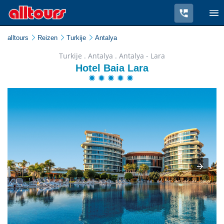
alltours
Reizen
Turkije
Antalya
Turkije . Antalya . Antalya - Lara
Hotel Baia Lara