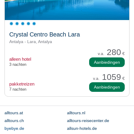
Crystal Centro Beach Lara
Antalya - Lara, Antalya
280
v.a.
€
alleen hotel
Aanbiedingen
3 nachten
1059
v.a.
€
pakketreizen
Aanbiedingen
7 nachten
alltours.at
alltours.nl
alltours.ch
alltours-reisecenter.de
byebye.de
allsun-hotels.de