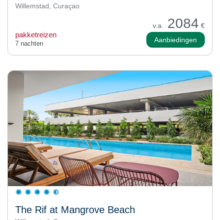
Willemstad, Curaçao
2084
v.a.
€
pakketreizen
Aanbiedingen
7 nachten
The Rif at Mangrove Beach