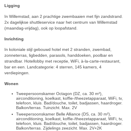
Ligging
In Willemstad, aan 2 prachtige zwembaaien met fijn zandstrand.
2x dagelijkse shuttleservice naar het centrum van Willemstad
(maandag-vrijdag), ook op loopafstand.
Inrichting
In koloniale stijl gebouwd hotel met 2 stranden, zwembad,
zonneterras, ligbedden, parasols, handdoeken, poolbar en
strandbar. Hotellobby met receptie, WiFi, à-la-carte-restaurant,
bar en een. Landcategorie: 4 sterren, 145 kamers, 4
verdiepingen.
Wonen
Tweepersoonskamer Octagon (DZ, ca. 30 m²),
airconditioning, koelkast, koffie-/theezetapparaat, WiFi, tv,
telefoon, kluis. Bad/douche, toilet, badjassen, haardroger.
Balkon/terras. Tuinzicht. Max. 2V
Tweepersoonskamer Belle Alliance (DS, ca. 30 m²),
airconditioning, koelkast, koffie-/theezetapparaat, WiFi, tv,
telefoon, kluis. Bad/douche, toilet, badjassen, haardroger.
Balkon/terras. Zijdelings zeezicht. Max. 2V+2K