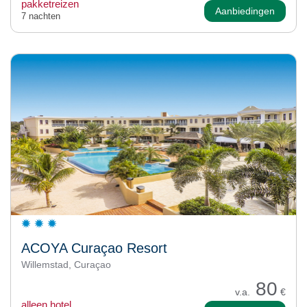
pakketreizen
Aanbiedingen
7 nachten
ACOYA Curaçao Resort
Willemstad, Curaçao
80
v.a.
€
alleen hotel