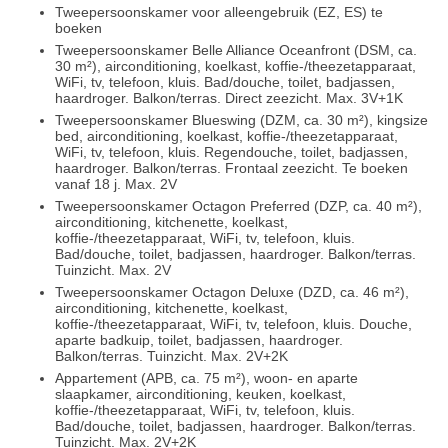
Tweepersoonskamer voor alleengebruik (EZ, ES) te
boeken
Tweepersoonskamer Belle Alliance Oceanfront (DSM, ca.
30 m²), airconditioning, koelkast, koffie-/theezetapparaat,
WiFi, tv, telefoon, kluis. Bad/douche, toilet, badjassen,
haardroger. Balkon/terras. Direct zeezicht. Max. 3V+1K
Tweepersoonskamer Blueswing (DZM, ca. 30 m²), kingsize
bed, airconditioning, koelkast, koffie-/theezetapparaat,
WiFi, tv, telefoon, kluis. Regendouche, toilet, badjassen,
haardroger. Balkon/terras. Frontaal zeezicht. Te boeken
vanaf 18 j. Max. 2V
Tweepersoonskamer Octagon Preferred (DZP, ca. 40 m²),
airconditioning, kitchenette, koelkast,
koffie-/theezetapparaat, WiFi, tv, telefoon, kluis.
Bad/douche, toilet, badjassen, haardroger. Balkon/terras.
Tuinzicht. Max. 2V
Tweepersoonskamer Octagon Deluxe (DZD, ca. 46 m²),
airconditioning, kitchenette, koelkast,
koffie-/theezetapparaat, WiFi, tv, telefoon, kluis. Douche,
aparte badkuip, toilet, badjassen, haardroger.
Balkon/terras. Tuinzicht. Max. 2V+2K
Appartement (APB, ca. 75 m²), woon- en aparte
slaapkamer, airconditioning, keuken, koelkast,
koffie-/theezetapparaat, WiFi, tv, telefoon, kluis.
Bad/douche, toilet, badjassen, haardroger. Balkon/terras.
Tuinzicht. Max. 2V+2K