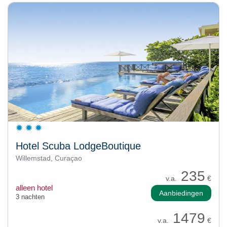
Hotel Scuba LodgeBoutique
Willemstad, Curaçao
235
v.a.
€
alleen hotel
Aanbiedingen
3 nachten
1479
v.a.
€