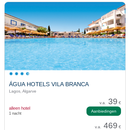
ÁGUA HOTELS VILA BRANCA
Lagos, Algarve
39
v.a.
€
alleen hotel
Aanbiedingen
1 nacht
469
v.a.
€