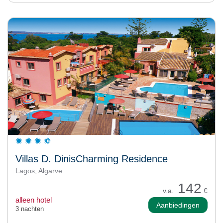
Villas D. DinisCharming Residence
Lagos, Algarve
142
v.a.
€
alleen hotel
Aanbiedingen
3 nachten