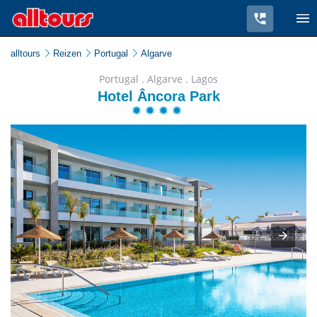
alltours
Reizen
Portugal
Algarve
Portugal . Algarve . Lagos
Hotel Âncora Park