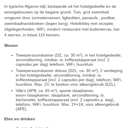
In typische Algarve-stijl, bestaande uit het hotelgedeelte en de
woongebouwen op de begane grond. Tuin, grot zwembad
omgeven door zonneterrassen, ligbedden, parasols., poolbar,
zwembadhanddoeken (tegen borg). Hotellobby met receptie,
zitgelegenheden, WiFi, modern restaurant met buitenterras, bar.
4 sterren, in totaal 110 kamers.
Wonen
Tweepersoonskamer (DZ, ca. 30 m²), in het hotelgedeelte,
airconditioning, minibar, tv, koffiezetapparaat (incl. 2
capsules per dag) telefoon, WiFi, huurkluis.
Tweepersoonskamer deluxe (DZL, ca. 30 m²), 2 verdieping
in het hotelgedeelte, airconditioning, minibar, tv,
koffiezetapparaat (incl. 2 capsules per dag), telefoon, WiFi,
huurkluis. Max. 2V, te boeken voor alleengebruik (EZL).
Villa's (APB, ca. 65 m²), aparte slaapkamer,
woon-/slaapkamer, slaapbank, airconditioning, tv,
kitchenette, koffiezetapparaat (incl. 2 capsules p. dag),
telefoon, WiFi, huurkluis. Max. 2V+1K, voor alleengebruik
(APE).
Eten en drinken