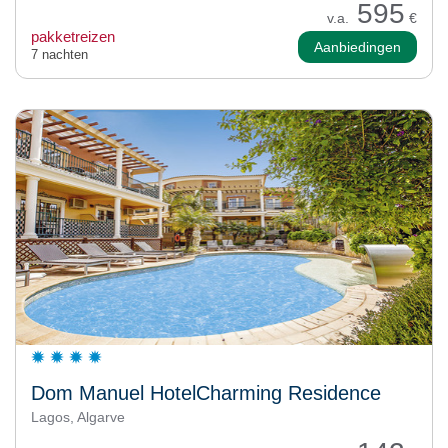
595
v.a.
€
pakketreizen
Aanbiedingen
7 nachten
Dom Manuel HotelCharming Residence
Lagos, Algarve