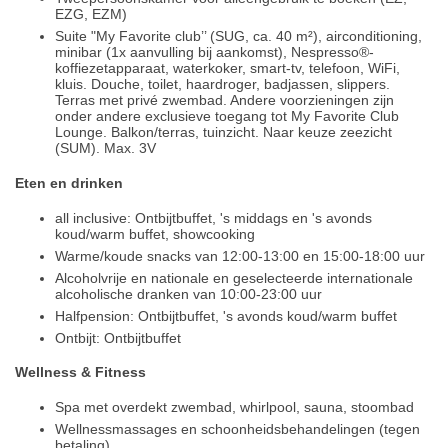
EZG, EZM)
Suite "My Favorite club’’ (SUG, ca. 40 m²), airconditioning,
minibar (1x aanvulling bij aankomst), Nespresso®-
koffiezetapparaat, waterkoker, smart-tv, telefoon, WiFi,
kluis. Douche, toilet, haardroger, badjassen, slippers.
Terras met privé zwembad. Andere voorzieningen zijn
onder andere exclusieve toegang tot My Favorite Club
Lounge. Balkon/terras, tuinzicht. Naar keuze zeezicht
(SUM). Max. 3V
Eten en drinken
all inclusive: Ontbijtbuffet, 's middags en 's avonds
koud/warm buffet, showcooking
Warme/koude snacks van 12:00-13:00 en 15:00-18:00 uur
Alcoholvrije en nationale en geselecteerde internationale
alcoholische dranken van 10:00-23:00 uur
Halfpension: Ontbijtbuffet, 's avonds koud/warm buffet
Ontbijt: Ontbijtbuffet
Wellness & Fitness
Spa met overdekt zwembad, whirlpool, sauna, stoombad
Wellnessmassages en schoonheidsbehandelingen (tegen
betaling)