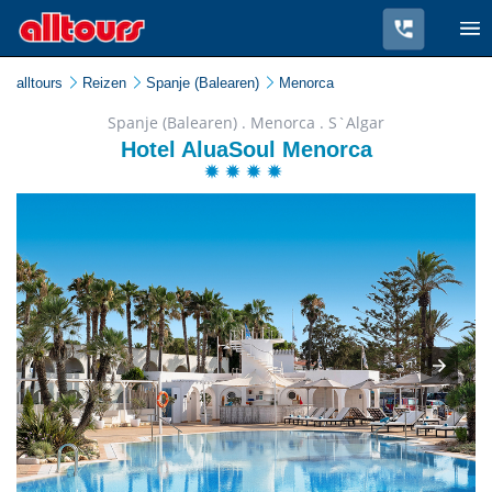
alltours
Reizen
Spanje (Balearen)
Menorca
Spanje (Balearen) . Menorca . S`Algar
Hotel AluaSoul Menorca