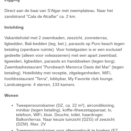
Direct aan de baai van S'Algar met zwemplateau. Naar het
zandstrand "Cala de Alcalfar" ca. 2 km.
Inrichting
Vakantiehotel met 2 zwembaden, zeezicht, zonneterras,
ligbedden, Bali-bedden (teg. bet.), parasols op Puro beach tegen
betaling (openbare ruimte). Voor hotelgasten is er een exclusief
gedeelte (alleen voor volwassenen) met een apart zwembad,
ligweiden, ligbedden, parasols en handdoeken (tegen borg).
Zwembadrestaurant "Purobeach Menorca Oasis del Mar" (tegen
betaling). Hotellobby met receptie, zitgelegenheden, WiFi,
hoofdrestaurant "Terra", lobbybar, My Favorite club lounge.
Landcategorie: 4 sterren, 133 kamers.
Wonen
Tweepersoonskamer (DZ, ca. 22 m²), airconditioning,
minibar (tegen betaling), koffie-/theezetapparaat, tv,
telefoon, WiFi, kluis. Douche, toilet, haardroger.
Balkon/terras. Naar keuze tuinzicht (DZG) of zeezicht
(DZM). Max. 2V
Tweepersoonskamer voor alleengebruik te boeken (EZ,