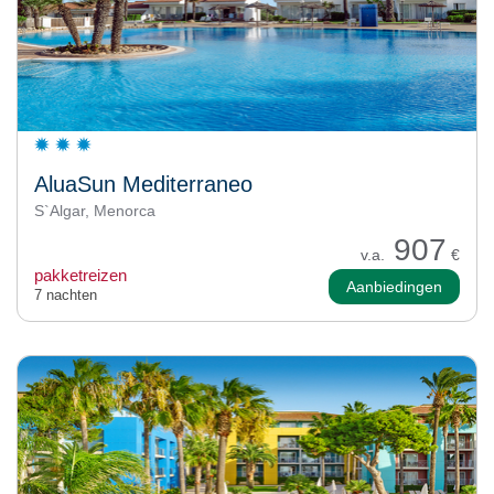
AluaSun Mediterraneo
S`Algar, Menorca
907
v.a.
€
pakketreizen
Aanbiedingen
7 nachten