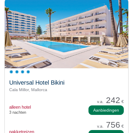
Universal Hotel Bikini
Cala Millor, Mallorca
242
v.a.
€
alleen hotel
Aanbiedingen
3 nachten
756
v.a.
€
pakketreizen