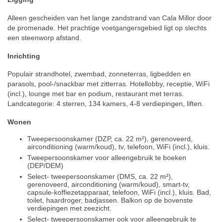
Alleen gescheiden van het lange zandstrand van Cala Millor door
de promenade. Het prachtige voetgangersgebied ligt op slechts
een steenworp afstand.
Inrichting
Populair strandhotel, zwembad, zonneterras, ligbedden en
parasols, pool-/snackbar met zitterras. Hotellobby, receptie, WiFi
(incl.), lounge met bar en podium, restaurant met terras.
Landcategorie: 4 sterren, 134 kamers, 4-8 verdiepingen, liften.
Wonen
Tweepersoonskamer (DZP, ca. 22 m²), gerenoveerd,
airconditioning (warm/koud), tv, telefoon, WiFi (incl.), kluis.
Tweepersoonskamer voor alleengebruik te boeken
(DEP/DEM)
Select- tweepersoonskamer (DMS, ca. 22 m²),
gerenoveerd, airconditioning (warm/koud), smart-tv,
capsule-koffiezetapparaat, telefoon, WiFi (incl.), kluis. Bad,
toilet, haardroger, badjassen. Balkon op de bovenste
verdiepingen met zeezicht.
Select- tweepersoonskamer ook voor alleengebruik te