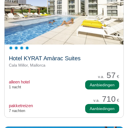
Hotel KYRAT Amàrac Suites
Cala Millor, Mallorca
57
v.a.
€
alleen hotel
Aanbiedingen
1 nacht
710
v.a.
€
pakketreizen
Aanbiedingen
7 nachten