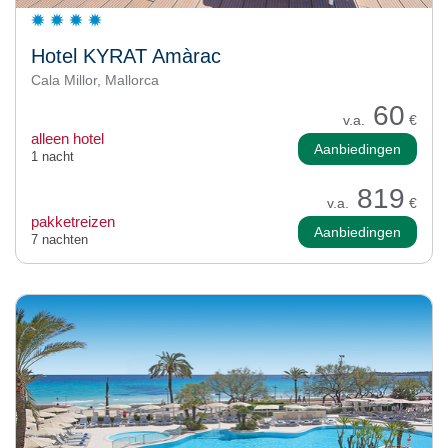
Hotel KYRAT Amàrac
Cala Millor, Mallorca
60
v.a.
€
alleen hotel
Aanbiedingen
1 nacht
819
v.a.
€
pakketreizen
Aanbiedingen
7 nachten