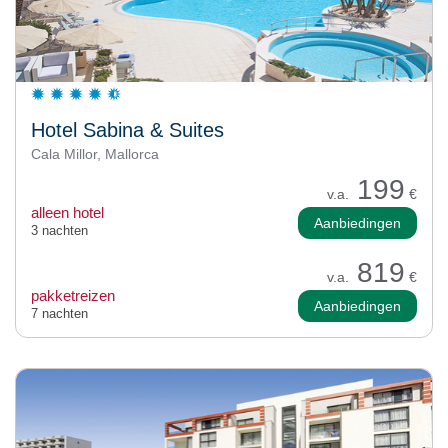
Hotel Sabina & Suites
Cala Millor, Mallorca
199
v.a.
€
alleen hotel
Aanbiedingen
3 nachten
819
v.a.
€
pakketreizen
Aanbiedingen
7 nachten