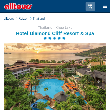
alltours
Reizen
Thailand
Thailand . Khao Lak .
Hotel Diamond Cliff Resort & Spa