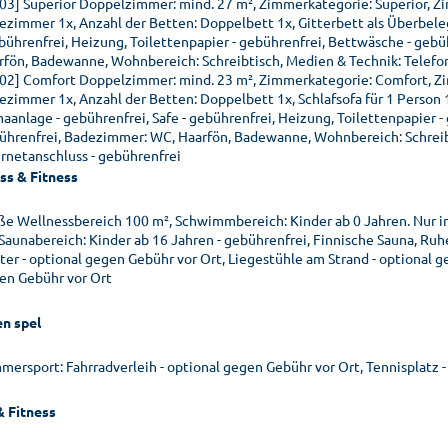
03] Superior Doppelzimmer: mind. 27 m², Zimmerkategorie: Superior, Z
ezimmer 1x, Anzahl der Betten: Doppelbett 1x, Gitterbett als Überbeleg
ebührenfrei, Heizung, Toilettenpapier - gebührenfrei, Bettwäsche - geb
rfön, Badewanne, Wohnbereich: Schreibtisch, Medien & Technik: Telefon
02] Comfort Doppelzimmer: mind. 23 m², Zimmerkategorie: Comfort, Z
ezimmer 1x, Anzahl der Betten: Doppelbett 1x, Schlafsofa für 1 Person 1
maanlage - gebührenfrei, Safe - gebührenfrei, Heizung, Toilettenpapier 
ührenfrei, Badezimmer: WC, Haarfön, Badewanne, Wohnbereich: Schreibt
ernetanschluss - gebührenfrei
ss & Fitness
ße Wellnessbereich 100 m², Schwimmbereich: Kinder ab 0 Jahren. Nur i
 Saunabereich: Kinder ab 16 Jahren - gebührenfrei, Finnische Sauna, Ru
ter - optional gegen Gebühr vor Ort, Liegestühle am Strand - optional 
en Gebühr vor Ort
en spel
mersport: Fahrradverleih - optional gegen Gebühr vor Ort, Tennisplatz 
& Fitness