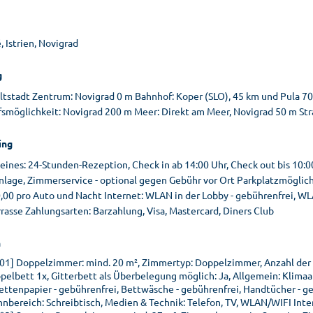
, Istrien, Novigrad
g
ltstadt Zentrum: Novigrad 0 m Bahnhof: Koper (SLO), 45 km und Pula 70 
fsmöglichkeit: Novigrad 200 m Meer: Direkt am Meer, Novigrad 50 m Str
ing
ines: 24-Stunden-Rezeption, Check in ab 14:00 Uhr, Check out bis 10:00 
lage, Zimmerservice - optional gegen Gebühr vor Ort Parkplatzmöglichk
,00 pro Auto und Nacht Internet: WLAN in der Lobby - gebührenfrei, W
rrasse Zahlungsarten: Barzahlung, Visa, Mastercard, Diners Club
n
01] Doppelzimmer: mind. 20 m², Zimmertyp: Doppelzimmer, Anzahl der 
pelbett 1x, Gitterbett als Überbelegung möglich: Ja, Allgemein: Klimaan
lettenpapier - gebührenfrei, Bettwäsche - gebührenfrei, Handtücher - 
nbereich: Schreibtisch, Medien & Technik: Telefon, TV, WLAN/WIFI Inte