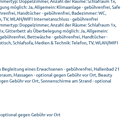
immertyp: Doppelzimmer, Anzahl der Räume: Schlafraum 1x,
ung möglich: Ja, Allgemein: Klimaanlage - gebührenfrei, Safe
ührenfrei, Handtücher - gebührenfrei, Badezimmer: WC,
, TV, WLAN/WIFI Internetanschluss - gebührenfrei
immertyp: Doppelzimmer, Anzahl der Räume: Schlafraum 1x,
x, Gitterbett als Überbelegung möglich: Ja, Allgemein:
- gebührenfrei, Bettwäsche - gebührenfrei, Handtücher -
isch, Schlafsofa, Medien & Technik: Telefon, TV, WLAN/WIFI
n Begleitung eines Erwachsenen - gebührenfrei, Hallenbad 21
heraum, Massagen - optional gegen Gebühr vor Ort, Beauty
gegen Gebühr vor Ort, Sonnenschirme am Strand - optional
- optional gegen Gebühr vor Ort