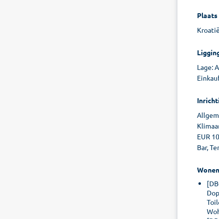
Plaats
Kroatië
Liggin
Lage: A
Einkau
Inricht
Allgeme
Klimaan
EUR 10
Bar, Te
Wone
[DB
Dop
Toi
Woh