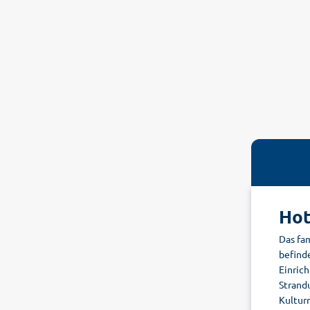
Hot
Das fam
befinde
Einrich
Strandu
Kultur