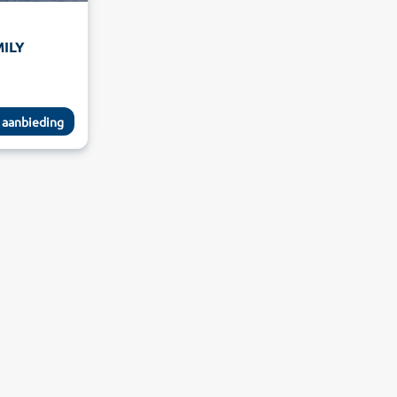
ILY
 aanbieding