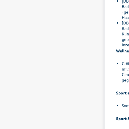
[DB
Bad
- g
Haa
[DB
Bad
Kli
geb
Int
Wellne
Grö
m²,
Cen
geg
Sport 
Som
Sport 