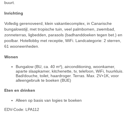
buurt.
Inrichting
Volledig gerenoveerd, klein vakantiecomplex, in Canarische
bungalowstijl, met tropische tuin, veel palmbomen, zwembad,
zonneterras, ligbedden, parasols (badhanddoeken tegen bet.) en
poolbar. Hotellobby met receptie, WiFi. Landcategorie: 2 sterren,
61 wooneenheden.
Wonen
Bungalow (BU, ca. 40 m²), airconditioning, woonkamer,
aparte slaapkamer, kitchenette, tv, telefoon, WiFi, huurkluis.
Bad/douche, toilet, haardroger. Terras. Max. 2V+1K, voor
alleengebruik te boeken (BUE)
Eten en drinken
Alleen op basis van logies te boeken
EDV-Code: LPA112