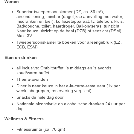
Wonen
Superior-tweepersoonskamer (DZ, ca. 36 m²),
airconditioning, minibar (dagelijkse aanvulling met water,
frisdranken en bier), koffiezetapparaat, tv, telefoon, kluis.
Bad/douche, toilet, haardroger. Balkon/terras, tuinzicht.
Naar keuze uitzicht op de baai (DZB) of zeezicht (DSM).
Max. 3V
Tweepersoonskamer te boeken voor alleengebruik (EZ,
ECB, ESM)
Eten en drinken
all inclusive: Ontbijtbuffet, 's middags en 's avonds
koud/warm buffet
Thema-avonden
Diner is naar keuze in het à-la-carte-restaurant (1x per
week inbegrepen, reservering verplicht)
Snacks de hele dag door
Nationale alcoholvrije en alcoholische dranken 24 uur per
dag
Wellness & Fitness
Fitnessruimte (ca. 70 qm)