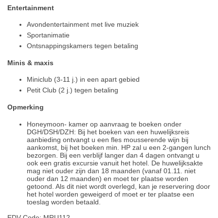
Entertainment
Avondentertainment met live muziek
Sportanimatie
Ontsnappingskamers tegen betaling
Minis & maxis
Miniclub (3-11 j.) in een apart gebied
Petit Club (2 j.) tegen betaling
Opmerking
Honeymoon- kamer op aanvraag te boeken onder
DGH/DSH/DZH: Bij het boeken van een huwelijksreis
aanbieding ontvangt u een fles mousserende wijn bij
aankomst, bij het boeken min. HP zal u een 2-gangen lunch
bezorgen. Bij een verblijf langer dan 4 dagen ontvangt u
ook een gratis excursie vanuit het hotel. De huwelijksakte
mag niet ouder zijn dan 18 maanden (vanaf 01.11. niet
ouder dan 12 maanden) en moet ter plaatse worden
getoond. Als dit niet wordt overlegd, kan je reservering door
het hotel worden geweigerd of moet er ter plaatse een
toeslag worden betaald.
EDV-Code: MRU112