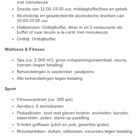
met menukeuze
Snacks van 11:00-19:00 uur, middagkoffie/thee en gebak
Alcoholvrije en geselecteerde alcoholische dranken van
10:00-23:00 uur
Halfpension: Ontbijtbuffet, diner in tot 5 restaurants als
buffet of naar keuze à-la-carte met menukeuze
Ontbijt: Ontbijtbuffet
Wellness & Fitness
Spa (ca. 2.000 m²), groot ontspanningszwembad, sauna,
hamam (tegen betaling)
Behandelingen in september. paviljoens
Alle behandelingen tegen betaling
Sport
Fitnesscentrum (ca. 300 qm)
Aerobics, 6 tennisbanen
Pedaalboten, boot met glazen bodem, snorkelen, kanoën,
waterskiën, zeilen, stand-up-paddling
9-holes golfbaan (pitch en putt, greenfee gratis)
Mountainbiken, duiken, wildvissen, excursies tegen betaling