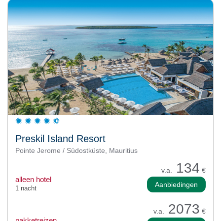
Preskil Island Resort
Pointe Jerome / Südostküste, Mauritius
134
v.a.
€
alleen hotel
Aanbiedingen
1 nacht
2073
v.a.
€
pakketreizen