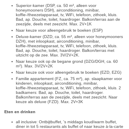
Superior-kamer (DSP, ca. 50 m², alleen voor
honeymooners DSH), airconditioning, minibar,
koffie-/theezetapparaat, tv, WiFi, telefoon, zithoek, kluis.
Bad, ap. Douche, toilet, haardroger. Balkon/terras aan de
zeezijde, deels met zeezicht. Max. 2V+1K
Naar keuze voor alleengebruik te boeken (ESP)
Deluxe-kamer (DZD, ca. 55 m², alleen voor honeymooners
DZH), met inloopkast, airconditioning, minibar,
koffie-/theezetapparaat, tv, WiFi, telefoon, zithoek, kluis.
Bad, ap. Douche, toilet, haardroger. Balkon/terras met
uitzicht op de zee. Max. 3V/2V+2K.
Naar keuze ook op de begane grond (DZG/DGH, ca. 60
m²). Max. 3V/2V+2K
Naar keuze ook voor alleengebruik te boeken (EZD, EZG)
Familie appartement (FZ, ca. 75 m²), ap. slaapkamer voor
kinderen, inloopkast, airconditioning, minibar,
koffie-/theezetapparaat, tv, WiFi, telefoon, zithoek, kluis. 2
badkamers: Bad, ap. Douche, toilet, haardroger.
Balkon/terras aan de zeezijde, deels met zeezicht. Naar
keuze als deluxe (FZD). Max. 2V+3K
Eten en drinken
all inclusive: Ontbijtbuffet, 's middags koud/warm buffet,
diner in tot 5 restaurants als buffet of naar keuze à-la-carte