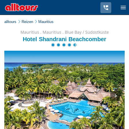
alltours
Reizen
Mauritius
Mauritius . Mauritius . Blue Bay / Südostküste
Hotel Shandrani Beachcomber