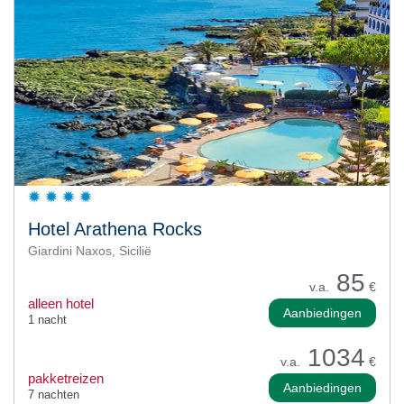
Hotel Arathena Rocks
Giardini Naxos, Sicilië
85
v.a.
€
alleen hotel
Aanbiedingen
1 nacht
1034
v.a.
€
pakketreizen
Aanbiedingen
7 nachten