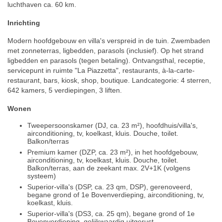
luchthaven ca. 60 km.
Inrichting
Modern hoofdgebouw en villa's verspreid in de tuin. Zwembaden
met zonneterras, ligbedden, parasols (inclusief). Op het strand
ligbedden en parasols (tegen betaling). Ontvangsthal, receptie,
servicepunt in ruimte "La Piazzetta", restaurants, à-la-carte-
restaurant, bars, kiosk, shop, boutique. Landcategorie: 4 sterren,
642 kamers, 5 verdiepingen, 3 liften.
Wonen
Tweepersoonskamer (DJ, ca. 23 m²), hoofdhuis/villa's,
airconditioning, tv, koelkast, kluis. Douche, toilet.
Balkon/terras
Premium kamer (DZP, ca. 23 m²), in het hoofdgebouw,
airconditioning, tv, koelkast, kluis. Douche, toilet.
Balkon/terras, aan de zeekant max. 2V+1K (volgens
systeem)
Superior-villa's (DSP, ca. 23 qm, DSP), gerenoveerd,
begane grond of 1e Bovenverdieping, airconditioning, tv,
koelkast, kluis.
Superior-villa's (DS3, ca. 25 qm), begane grond of 1e
Bovenverdieping, gelijkwaardig uitgerust.