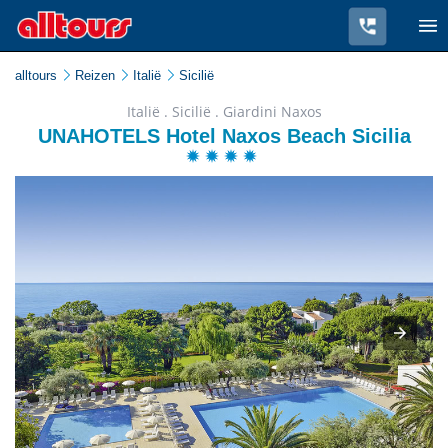
alltours
Reizen
Italië
Sicilië
Italië . Sicilië . Giardini Naxos
UNAHOTELS Hotel Naxos Beach Sicilia