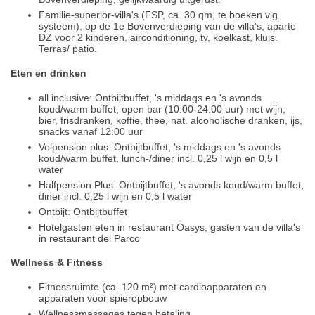
Familie-superior-villa's (FSP, ca. 30 qm, te boeken vlg.
systeem), op de 1e Bovenverdieping van de villa's, aparte
DZ voor 2 kinderen, airconditioning, tv, koelkast, kluis.
Terras/ patio.
Eten en drinken
all inclusive: Ontbijtbuffet, 's middags en 's avonds
koud/warm buffet, open bar (10:00-24:00 uur) met wijn,
bier, frisdranken, koffie, thee, nat. alcoholische dranken, ijs,
snacks vanaf 12:00 uur
Volpension plus: Ontbijtbuffet, 's middags en 's avonds
koud/warm buffet, lunch-/diner incl. 0,25 l wijn en 0,5 l
water
Halfpension Plus: Ontbijtbuffet, 's avonds koud/warm buffet,
diner incl. 0,25 l wijn en 0,5 l water
Ontbijt: Ontbijtbuffet
Hotelgasten eten in restaurant Oasys, gasten van de villa's
in restaurant del Parco
Wellness & Fitness
Fitnessruimte (ca. 120 m²) met cardioapparaten en
apparaten voor spieropbouw
Wellnessmassages tegen betaling