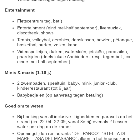
Entertainment
Fietscentrum teg. bet.)
Entertainment (eind mei-half september), livemuziek,
discotheek, shows
Tennis, volleybal, aerobics, danslessen, bowlen, pétanque,
basketbal, surfen, zeilen, kano
Videospelletjes, duiken, waterskiën, jetskiën, parasailen,
paardrijden (deels lokale Aanbieders, resp. tegen bet., ca.
einde mei-half september.)
Minis & maxis (1-16 j.)
2 zwembaden, speeltuin, baby-, mini-, junior -club,
kinderrestaurant (tot 6 jaar)
Babybedje en (op aanvraag tegen betaling)
Goed om te weten
Bij boeking van all inclusive: Ligbedden en parasols op het
strand (ca. 22-04 -22-09, vanaf 3e rij) evenals 2 flessen
water per dag op de kamer
Openingstijden restaurants "DEL PARCO", "STELLA DI
MARE", "ASA DEL MASSARO" alleen in het hoogseizoen