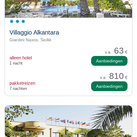
Villaggio Alkantara
Giardini Naxos, Sicilië
63
v.a.
€
alleen hotel
Aanbiedingen
1 nacht
810
v.a.
€
pakketreizen
Aanbiedingen
7 nachten