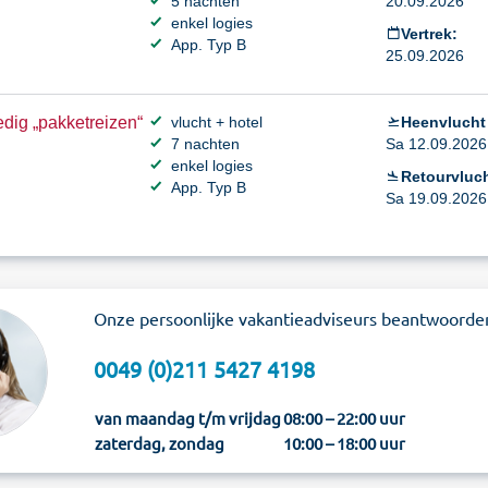
5 nachten
20.09.2026
enkel logies
Vertrek:
App. Typ B
25.09.2026
dig „pakketreizen“
vlucht + hotel
Heenvlucht
7 nachten
Sa 12.09.2026 
enkel logies
Retourvluch
App. Typ B
Sa 19.09.2026 
Onze persoonlijke vakantieadviseurs beantwoorde
0049 (0)211 5427 4198
van maandag t/m vrijdag
08:00 – 22:00 uur
zaterdag, zondag
10:00 – 18:00 uur