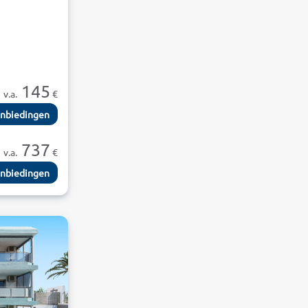
145
v.a.
€
nbiedingen
737
v.a.
€
nbiedingen