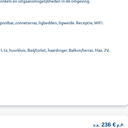
 winkels en uitgaansmogelijkheden in de omgeving.
olbar, zonneterras, ligbedden, ligweide. Receptie, WiFi.
tv, huurkluis. Bad/toilet, haardroger. Balkon/terras. Max. 2V,
236 €
v.a.
p.P.