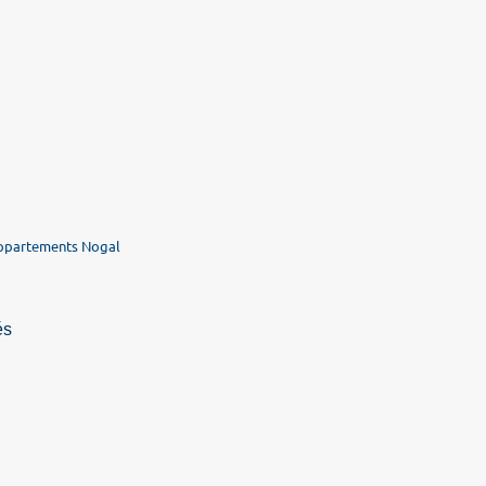
ppartements Nogal
és