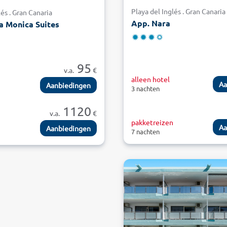
Playa del Inglés . Gran Canaria
lés . Gran Canaria
App. Nara
a Monica Suites
95
v.a.
€
alleen hotel
Aa
Aanbiedingen
3 nachten
1120
v.a.
€
pakketreizen
n
Aa
Aanbiedingen
7 nachten