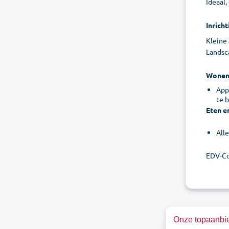
Ideaal
Inricht
Kleine
Landsc
Wone
Appa
te 
Eten e
All
EDV-Co
Onze topaanbie