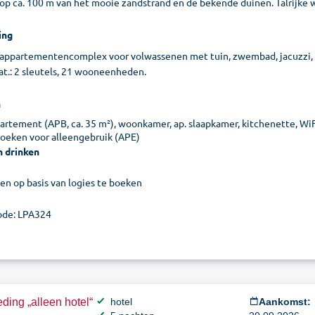
, op ca. 100 m van het mooie zandstrand en de bekende duinen. Talrijke
ing
 appartementencomplex voor volwassenen met tuin, zwembad, jacuzzi, po
at.: 2 sleutels, 21 wooneenheden.
n
rtement (APB, ca. 35 m²), woonkamer, ap. slaapkamer, kitchenette, WiFi, 
boeken voor alleengebruik (APE)
n drinken
een op basis van logies te boeken
de: LPA324
ding „alleen hotel“
hotel
Aankomst: