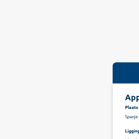
App
Plaats
Spanje 
Liggin