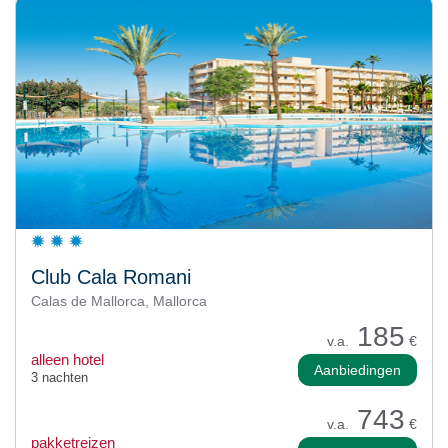
Club Cala Romani
Calas de Mallorca, Mallorca
185
v.a.
€
alleen hotel
Aanbiedingen
3 nachten
743
v.a.
€
pakketreizen