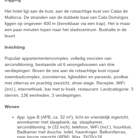
Het hotel ligt aan de kust, aan de rotsachtige kust van Calas de
Mallorca. De stranden van de dubbele baai van Cala Domingos
liggen op ongeveer 400 m (bereikbaar via een trap). Het is maar
een paar minuten lopen naar het stadscentrum. Bushalte in de
buurt.
Inrichting
Populair appartementencomplex, volledig voorzien van
airconditioning, bestaande uit 6 woongebouwen van drie
verdiepingen. Boven de zee aan de rotsachtige kust royaal
zwembadcomplex, zonneterras, ligbedden en parasols, poolbar
met zitterras en prachtig zeezicht, show stage. Receptie, WiFi
(incl.), internethoek, bar met tv-hoek, restaurant. Landcategorie: 3
sterren, 136 eenheden, 3 verdiepingen.
Wonen
App. type B (APB, ca. 32 m²), licht en vriendelijk ingericht,
woonkamer met slaapbank, ap. slaapkamer,
airconditioning, tv (32 inch), telefoon, WiFi (incl.), huurkluis.
Badkamer met douche, toilet, haardroger. Balkon/terras,
naar keuze zeezicht (APM). Max. 3V/3V+1K