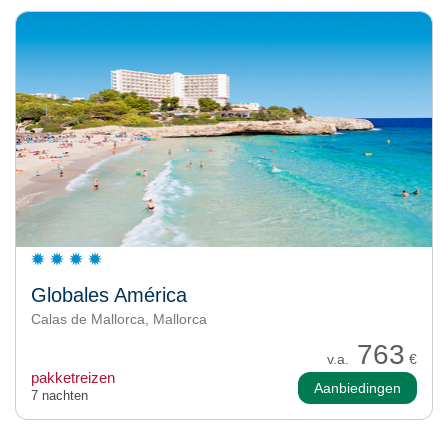
Globales América
Calas de Mallorca, Mallorca
763
v.a.
€
pakketreizen
Aanbiedingen
7 nachten